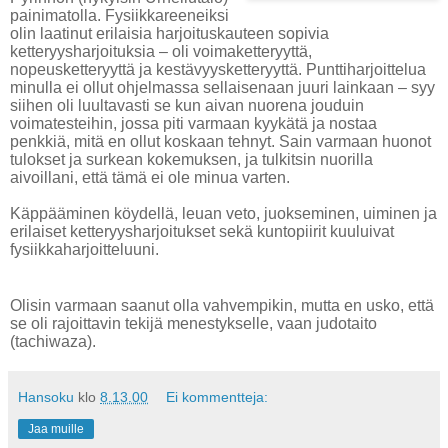
painimatolla. Fysiikkareeneiksi
olin laatinut erilaisia harjoituskauteen sopivia
ketteryysharjoituksia – oli voimaketteryyttä,
nopeusketteryyttä ja kestävyysketteryyttä. Punttiharjoittelua
minulla ei ollut ohjelmassa sellaisenaan juuri lainkaan – syy
siihen oli luultavasti se kun aivan nuorena jouduin
voimatesteihin, jossa piti varmaan kyykätä ja nostaa
penkkiä, mitä en ollut koskaan tehnyt. Sain varmaan huonot
tulokset ja surkean kokemuksen, ja tulkitsin nuorilla
aivoillani, että tämä ei ole minua varten.
Käppääminen köydellä, leuan veto, juokseminen, uiminen ja
erilaiset ketteryysharjoitukset sekä kuntopiirit kuuluivat
fysiikkaharjoitteluuni.
Olisin varmaan saanut olla vahvempikin, mutta en usko, että
se oli rajoittavin tekijä menestykselle, vaan judotaito
(tachiwaza).
Hansoku
klo
8.13.00
Ei kommentteja:
Jaa muille