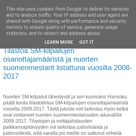
This site uses cookies from Google to deliver its services
Hansoku
and to analyze traffic. Your IP address and user-agent are
shared with Google along with performance and security
metrics to ensure quality of service, generate usage
Kilpajudon erikoissivusto
statistics, and to detect and address abuse.
LEARN MORE
GOT IT
sunnuntai 28. tammikuuta 2018
Tilastoa SM-kilpailujen
osanottajamääristä ja nuorten
suomenmestarit listattuna vuosilta 2008-
2017
Nuorten SM-kilpailut lähestyvät ja sen kunniaksi Hansoku
päätti koota tilastotietoa SM-kilpailujen osanottajamääristä
vuosilta 2009-2017. Tästä jutusta voit tarkistaa myös ketkä
ovat voittaneet nuorten suomenmestaruuden aikavälillä
2008-2017. Tilastojen ja voittajalistausten
paikkansapitävyyden voi tarkistaa judoshiaista ja
judonsidestä, siltä varalta jos meille on sattunut virheitä.