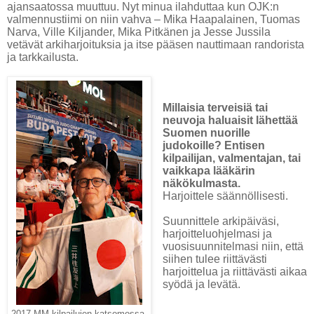
ajansaatossa muuttuu. Nyt minua ilahduttaa kun OJK:n
valmennustiimi on niin vahva – Mika Haapalainen, Tuomas
Narva, Ville Kiljander, Mika Pitkänen ja Jesse Jussila
vetävät arkiharjoituksia ja itse pääsen nauttimaan randorista
ja tarkkailusta.
Millaisia terveisiä tai
neuvoja haluaisit lähettää
Suomen nuorille
judokoille? Entisen
kilpailijan, valmentajan, tai
vaikkapa lääkärin
näkökulmasta.
Harjoittele säännöllisesti.
Suunnittele arkipäiväsi,
harjoitteluohjelmasi ja
vuosisuunnitelmasi niin, että
siihen tulee riittävästi
harjoittelua ja riittävästi aikaa
syödä ja levätä.