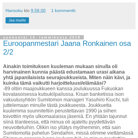
Hansoku
klo
9.58.00
1 kommentti:
Jaa muille
sunnuntai 14. tammikuuta 2018
Euroopanmestari Jaana Ronkainen osa
2/2
Ainakin toimituksen kuuleman mukaan sinulla oli
harvinainen kunnia päästä edustamaan urasi aikana
yhtä japanilaisista seurajoukkueista. Miten näin kävi, ja
kuinka tämä vaikutti harjoitteluusi/elämääsi?
-89 oltiin maajoukkueen kanssa joulukuussa Fukuokan
kovatasoisessa kutsukilpailussa. Kisan banketissa ison
vakuutusyhtiön Sumitomon manageri Yasuhiro Kiuchi, tuli
juttelemaan minulle tästä joukkueesta. Joukkuetta
kuulemma suunniteltiin perustettavan 1990 ja siihen
toivottiin myös ulkomaalaisia jäseniä. En yhtään tajunnut
siinä tilanteessa, että minua oli ajateltu pyydettävän
neuvotteluihin. Olikin iso yllätys myöhemmin, että sain
Sumitomolta puhelun Sendaihin, missä olimme viettämässä