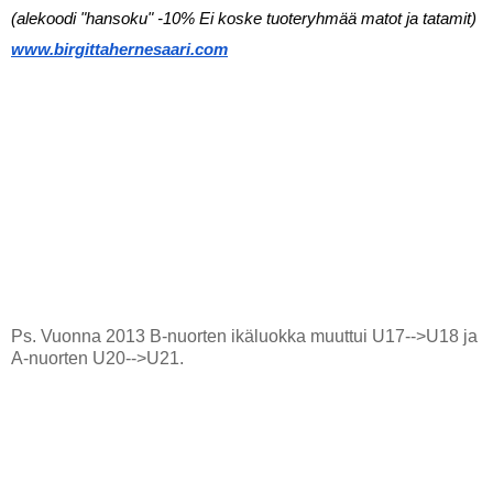
(alekoodi "hansoku" -10% Ei koske tuoteryhmää matot ja tatamit)
www.birgittahernesaari.com
Ps. Vuonna 2013 B-nuorten ikäluokka muuttui U17-->U18 ja
A-nuorten U20-->U21.