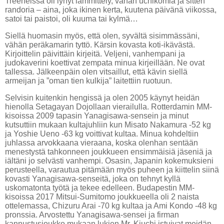
Treeneissä oli lyhyt lämmittely, vähän uchikomia ja sitten
randoria – aina, joka ikinen kerta, kuutena päivänä viikossa,
satoi tai paistoi, oli kuuma tai kylmä…
Siellä huomasin myös, että olen, syvältä sisimmässäni,
vähän peräkamarin tyttö. Kärsin kovasta koti-ikävästä.
Kirjoittelin päivittäin kirjeitä. Veljeni, vanhempani ja
judokaverini koettivat zempata minua kirjeillään. Ne ovat
tallessa. Jälkeenpäin olen vitsaillut, että kävin siellä
armeijan ja ”oman tien kulkija” laitettiin ruotuun.
Selvisin kuitenkin hengissä ja olen 2005 käynyt heidän
hienolla Setagayan Dojollaan vierailulla. Rotterdamin MM-
kisoissa 2009 tapasin Yanagisawa-sensein ja minut
kutsuttiin mukaan kultajuhliin kun Misato Nakamura -52 kg
ja Yoshie Ueno -63 kg voittivat kultaa. Minua kohdeltiin
juhlassa arvokkaana vieraana, koska olenhan sentään
menestystä tahkonneen joukkueen ensimmäisiä jäseniä ja
iältäni jo selvästi vanhempi. Osasin, Japanin kokemuksieni
perusteella, varautua pitämään myös puheen ja kiittelin siinä
kovasti Yanagisawa-senseitä, joka on tehnyt kyllä
uskomatonta työtä ja tekee edelleen. Budapestin MM-
kisoissa 2017 Mitsui-Sumitomo joukkueella oli 2 naista
ottelemassa, Chizuru Arai -70 kg kultaa ja Ami Kondo -48 kg
pronssia. Arvostettu Yanagisawa-sensei ja firman
kannustusjoukko mukaan lukien Mr. Kiuchi istuivat meidän