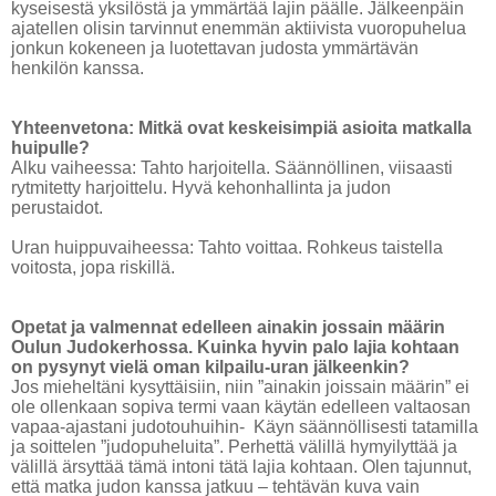
kyseisestä yksilöstä ja ymmärtää lajin päälle. Jälkeenpäin
ajatellen olisin tarvinnut enemmän aktiivista vuoropuhelua
jonkun kokeneen ja luotettavan judosta ymmärtävän
henkilön kanssa.
Yhteenvetona: Mitkä ovat keskeisimpiä asioita matkalla
huipulle?
Alku vaiheessa: Tahto harjoitella. Säännöllinen, viisaasti
rytmitetty harjoittelu. Hyvä kehonhallinta ja judon
perustaidot.
Uran huippuvaiheessa: Tahto voittaa. Rohkeus taistella
voitosta, jopa riskillä.
Opetat ja valmennat edelleen ainakin jossain määrin
Oulun Judokerhossa. Kuinka hyvin palo lajia kohtaan
on pysynyt vielä oman kilpailu-uran jälkeenkin?
Jos mieheltäni kysyttäisiin, niin ”ainakin joissain määrin” ei
ole ollenkaan sopiva termi vaan käytän edelleen valtaosan
vapaa-ajastani judotouhuihin- Käyn säännöllisesti tatamilla
ja soittelen ”judopuheluita”. Perhettä välillä hymyilyttää ja
välillä ärsyttää tämä intoni tätä lajia kohtaan. Olen tajunnut,
että matka judon kanssa jatkuu – tehtävän kuva vain