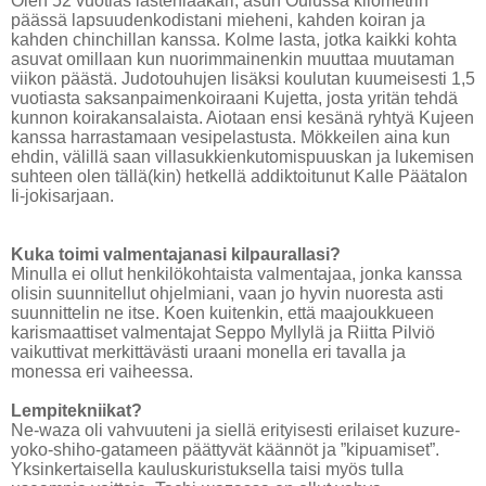
Olen 52 vuotias lastenlääkäri, asun Oulussa kilometrin
päässä lapsuudenkodistani mieheni, kahden koiran ja
kahden chinchillan kanssa. Kolme lasta, jotka kaikki kohta
asuvat omillaan kun nuorimmainenkin muuttaa muutaman
viikon päästä. Judotouhujen lisäksi koulutan kuumeisesti 1,5
vuotiasta saksanpaimenkoiraani Kujetta, josta yritän tehdä
kunnon koirakansalaista. Aiotaan ensi kesänä ryhtyä Kujeen
kanssa harrastamaan vesipelastusta. Mökkeilen aina kun
ehdin, välillä saan villasukkienkutomispuuskan ja lukemisen
suhteen olen tällä(kin) hetkellä addiktoitunut Kalle Päätalon
Ii-jokisarjaan.
Kuka toimi valmentajanasi kilpaurallasi?
Minulla ei ollut henkilökohtaista valmentajaa, jonka kanssa
olisin suunnitellut ohjelmiani, vaan jo hyvin nuoresta asti
suunnittelin ne itse. Koen kuitenkin, että maajoukkueen
karismaattiset valmentajat Seppo Myllylä ja Riitta Pilviö
vaikuttivat merkittävästi uraani monella eri tavalla ja
monessa eri vaiheessa.
Lempitekniikat?
Ne-waza oli vahvuuteni ja siellä erityisesti erilaiset kuzure-
yoko-shiho-gatameen päättyvät käännöt ja ”kipuamiset”.
Yksinkertaisella kauluskuristuksella taisi myös tulla