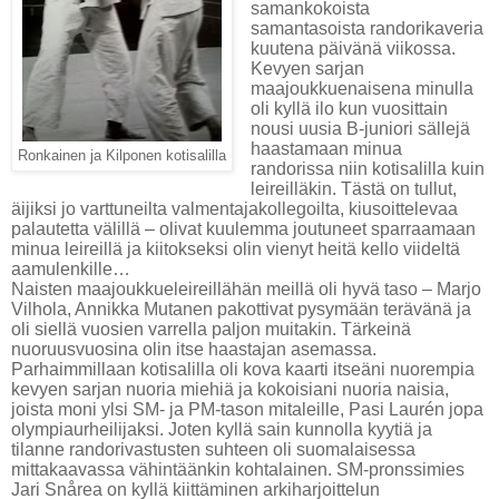
samankokoista
samantasoista randorikaveria
kuutena päivänä viikossa.
Kevyen sarjan
maajoukkuenaisena minulla
oli kyllä ilo kun vuosittain
nousi uusia B-juniori sällejä
haastamaan minua
Ronkainen ja Kilponen kotisalilla
randorissa niin kotisalilla kuin
leireilläkin. Tästä on tullut,
äijiksi jo varttuneilta valmentajakollegoilta, kiusoittelevaa
palautetta välillä – olivat kuulemma joutuneet sparraamaan
minua leireillä ja kiitokseksi olin vienyt heitä kello viideltä
aamulenkille…
Naisten maajoukkueleireillähän meillä oli hyvä taso – Marjo
Vilhola, Annikka Mutanen pakottivat pysymään terävänä ja
oli siellä vuosien varrella paljon muitakin. Tärkeinä
nuoruusvuosina olin itse haastajan asemassa.
Parhaimmillaan kotisalilla oli kova kaarti itseäni nuorempia
kevyen sarjan nuoria miehiä ja kokoisiani nuoria naisia,
joista moni ylsi SM- ja PM-tason mitaleille, Pasi Laurén jopa
olympiaurheilijaksi. Joten kyllä sain kunnolla kyytiä ja
tilanne randorivastusten suhteen oli suomalaisessa
mittakaavassa vähintäänkin kohtalainen. SM-pronssimies
Jari Snårea on kyllä kiittäminen arkiharjoittelun