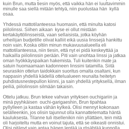
kuin Brun, mutta tiesin myös, että vaikka hän ei luultavimmin
minulle saa siellä mitään tehtyä, niin puolustaa hän kyllä
osaa.
Yhdessä mattotilanteessa huomasin, että minulta katosi
piilolinssi. Siihen aikaan kyse ei ollut mistään
kertakäyttölinsseistä, vaan sellaisista, jotka köyhän
urheilijan budjetille olivat kalliit eikä uusia linssejä hankittu
noin vain. Koska oltiin minun mukavuusalueella eli
mattotilanteessa, niin tiesin, että nyt ei pidä keskeyttää ja
haikailla piilolinssin perään. Piti vain unohtaa linssi ja jatkaa
oman hyökkäyspaikan hakemista. Tuli kuitenkin mate ja
satuin huomaamaan kadonneen linssini tatamilla. Siitä
seurasikin ottelun taidokkain suoritus omalta osaltani, kun
nappasin yhdellä kädellä ottelualueen reunalta heitetyn
puhdistusnestepullon kiinni, ja sain yhdellä yrityksellä, ilman
peiliä, piilolinssin silmään takaisin.
Ottelu jatkuu. Brun tekee vahvan yrityksen ouchigariin ja
minä pyyhkäisen ouchi-garigaeshin, Brun tipahtaa
pyllylleen ja kastaa vähän kylkeä. Olisi mennyt kokonaan
selälleenkin, jos olisin tajunnut olla kannattelematta häntä
kauluksesta. Tilanne tuli itsellenikin niin yllättäen, tein mitä
oli harjoiteltu mutta en voinut tajuta, että se oikeasti onnistui.
Olisi pitänyt vain antaa hänen lentää ja rösähtää kunnolla