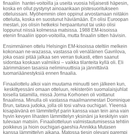
finaaliin hantei-voitoilla ja useita vuosia hiljaisesti häpesin,
koska en ollut pystynyt ainoaankaan pistesuoritukseen
otteluissani. Myöhemmin olen oppinut arvostamaan niitäkin
otteluita, koska en suostunut häviämään. En olisi Euroopan
mestari, jos olisin hetkeksi herpaantunut tai usko olisi
loppunut niissä kolmessa matsissa. 1988 EM-kisoissa
etenin finaaliin ippon-voitoilla, mutta finaalin sitten hävisin.
Ensimmäinen ottelu Helsingin EM-kisoissa oteltiin melkein
kokonaan ne-wazassa, vastassa oli venäläinen Gavrilova,
joka osasi pitää jalkaa sen verran tiukasti, etten saanut
sidontaa koskaan valmiiksi – vaikka tilanteita kyllä oli. Eli
äärimmäisen tasaisia neliminuuttisia ja jännittäviä
tuomariäänestyksiä ennen finaalia.
Finaaliottelu alkoi vain muutama minuutti sen jälkeen kun,
keskittyessäni omaan otteluun, rekisteröin suomalaisjuhlat
toisella tatamilla, missä Jorma Korhonen oli voittanut
finaalinsa. Minulla oli vastassa maailmanmestari Dominique
Brun, taitava judoka, jolla oli tosi vahva ouchigari. Yleensä
kisapäivänä en lämmitellyt parin kanssa vaan tein aina vain
hyvin kevyen lihasten lämmittelyn yksinäni ja keskityin vain
tulevaan matsiin. Finaaliotteluun valmistautumisessa tehtiin
poikkeus ja hioin ouchigari-gaeshia Annikka Mutasen
kanssa lämmittelyn aikana. Matossa tiesin olevani parempi