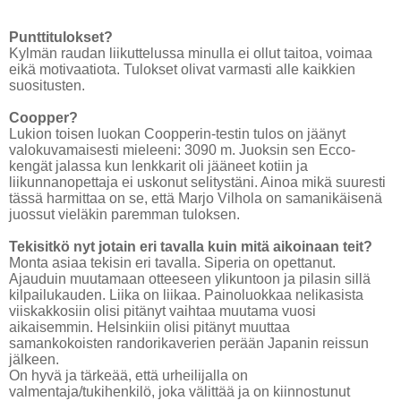
Punttitulokset?
Kylmän raudan liikuttelussa minulla ei ollut taitoa, voimaa
eikä motivaatiota. Tulokset olivat varmasti alle kaikkien
suositusten.
Coopper?
Lukion toisen luokan Coopperin-testin tulos on jäänyt
valokuvamaisesti mieleeni: 3090 m. Juoksin sen Ecco-
kengät jalassa kun lenkkarit oli jääneet kotiin ja
liikunnanopettaja ei uskonut selitystäni. Ainoa mikä suuresti
tässä harmittaa on se, että Marjo Vilhola on samanikäisenä
juossut vieläkin paremman tuloksen.
Tekisitkö nyt jotain eri tavalla kuin mitä aikoinaan teit?
Monta asiaa tekisin eri tavalla. Siperia on opettanut.
Ajauduin muutamaan otteeseen ylikuntoon ja pilasin sillä
kilpailukauden. Liika on liikaa. Painoluokkaa nelikasista
viiskakkosiin olisi pitänyt vaihtaa muutama vuosi
aikaisemmin. Helsinkiin olisi pitänyt muuttaa
samankokoisten randorikaverien perään Japanin reissun
jälkeen.
On hyvä ja tärkeää, että urheilijalla on
valmentaja/tukihenkilö, joka välittää ja on kiinnostunut