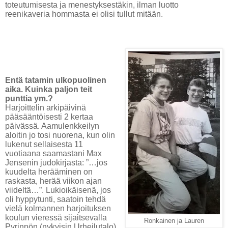
toteutumisesta ja menestyksestäkin, ilman luotto
reenikaveria hommasta ei olisi tullut mitään.
Entä tatamin ulkopuolinen
aika. Kuinka paljon teit
punttia ym.?
Harjoittelin arkipäivinä
pääsääntöisesti 2 kertaa
päivässä. Aamulenkkeilyn
aloitin jo tosi nuorena, kun olin
lukenut sellaisesta 11
vuotiaana saamastani Max
Jensenin judokirjasta: ”…jos
kuudelta herääminen on
raskasta, herää viikon ajan
viideltä…”. Lukioikäisenä, jos
oli hyppytunti, saatoin tehdä
vielä kolmannen harjoituksen
koulun vieressä sijaitsevalla
Ronkainen ja Lauren
Pyrinnön (nykyisin Urheilutalo)