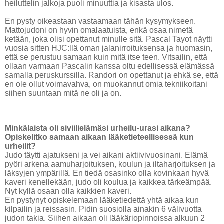
heiluttelin jalkoja puoli minuuttia ja kisasta ulos.
En pysty oikeastaan vastaamaan tähän kysymykseen.
Mattojudoni on hyvin omalaatuista, enkä osaa nimetä
ketään, joka olisi opettanut minulle sitä. Pascal Tayot näytti
vuosia sitten HJC:llä oman jalanirroituksensa ja huomasin,
että se perustuu samaan kuin mitä itse teen. Vitsailin, että
ollaan varmaan Pascalin kanssa oltu edellisessä elämässä
samalla peruskurssilla. Randori on opettanut ja ehkä se, että
en ole ollut voimavahva, on muokannut omia tekniikoitani
siihen suuntaan mitä ne oli ja on.
Minkälaista oli siviilielämäsi urheilu-urasi aikana?
Opiskelitko samaan aikaan lääketieteellisessä kun
urheilit?
Judo täytti ajatukseni ja vei aikani aktiivivuosinani. Elämä
pyöri arkena aamuharjoituksen, koulun ja iltaharjoituksen ja
läksyjen ympärillä. En tiedä osasinko olla kovinkaan hyvä
kaveri kenellekään, judo oli koulua ja kaikkea tärkeämpää.
Nyt kyllä osaan olla kaikkien kaveri.
En pystynyt opiskelemaan lääketiedettä yhtä aikaa kun
kilpailin ja reissasin. Pidin suosiolla ainakin 6 välivuotta
judon takia. Siihen aikaan oli lääkäriopinnoissa alkuun 2