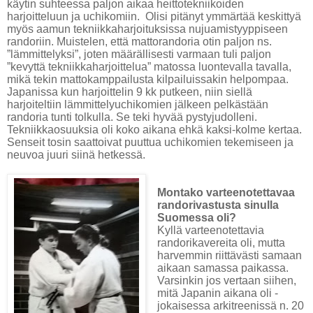
käytin suhteessa paljon aikaa heittotekniikoiden
harjoitteluun ja uchikomiin. Olisi pitänyt ymmärtää keskittyä
myös aamun tekniikkaharjoituksissa nujuamistyyppiseen
randoriin. Muistelen, että mattorandoria otin paljon ns.
”lämmittelyksi”, joten määrällisesti varmaan tuli paljon
”kevyttä tekniikkaharjoittelua” matossa luontevalla tavalla,
mikä tekin mattokamppailusta kilpailuissakin helpompaa.
Japanissa kun harjoittelin 9 kk putkeen, niin siellä
harjoiteltiin lämmittelyuchikomien jälkeen pelkästään
randoria tunti tolkulla. Se teki hyvää pystyjudolleni.
Tekniikkaosuuksia oli koko aikana ehkä kaksi-kolme kertaa.
Senseit tosin saattoivat puuttua uchikomien tekemiseen ja
neuvoa juuri siinä hetkessä.
Montako varteenotettavaa
randorivastusta sinulla
Suomessa oli?
Kyllä varteenotettavia
randorikavereita oli, mutta
harvemmin riittävästi samaan
aikaan samassa paikassa.
Varsinkin jos vertaan siihen,
mitä Japanin aikana oli -
jokaisessa arkitreenissä n. 20