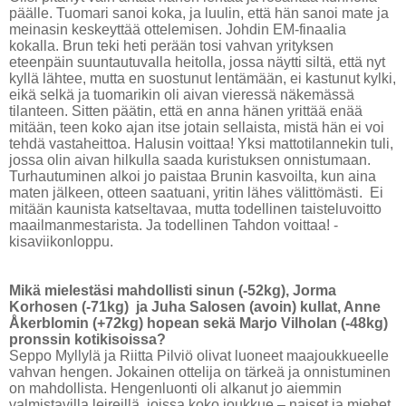
päälle. Tuomari sanoi koka, ja luulin, että hän sanoi mate ja
meinasin keskeyttää ottelemisen. Johdin EM-finaalia
kokalla. Brun teki heti perään tosi vahvan yrityksen
eteenpäin suuntautuvalla heitolla, jossa näytti siltä, että nyt
kyllä lähtee, mutta en suostunut lentämään, ei kastunut kylki,
eikä selkä ja tuomarikin oli aivan vieressä näkemässä
tilanteen. Sitten päätin, että en anna hänen yrittää enää
mitään, teen koko ajan itse jotain sellaista, mistä hän ei voi
tehdä vastaheittoa. Halusin voittaa! Yksi mattotilannekin tuli,
jossa olin aivan hilkulla saada kuristuksen onnistumaan.
Turhautuminen alkoi jo paistaa Brunin kasvoilta, kun aina
maten jälkeen, otteen saatuani, yritin lähes välittömästi. Ei
mitään kaunista katseltavaa, mutta todellinen taisteluvoitto
maailmanmestarista. Ja todellinen Tahdon voittaa! -
kisaviikonloppu.
Mikä mielestäsi mahdollisti sinun (-52kg), Jorma
Korhosen (-71kg) ja Juha Salosen (avoin) kullat, Anne
Åkerblomin (+72kg) hopean sekä Marjo Vilholan (-48kg)
pronssin kotikisoissa?
Seppo Myllylä ja Riitta Pilviö olivat luoneet maajoukkueelle
vahvan hengen. Jokainen ottelija on tärkeä ja onnistuminen
on mahdollista. Hengenluonti oli alkanut jo aiemmin
valmistavilla leireillä, joissa koko joukkue – naiset ja miehet