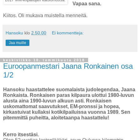
2017 MM-kilpailujen katsomossa.
Vapaa sana.
Kiitos. Oli mukava muistella menneitä.
Hansoku
klo
2.50.00
Ei kommentteja:
Jaa muille
keskiviikko 10. tammikuuta 2018
Euroopanmestari Jaana Ronkainen osa
1/2
Hansoku haastattelee suomalaista judolegendaa, Jaana
Ronkaista. Ronkaisen paras kilpaura ulottui 1980-luvun
alusta aina 1990-luvun alkuun asti. Ronkaisen
uskomattomat saavutukset, EM-pronssi ja hopea,
kirkastuivat kullaksi kotikilpailuissa vuonna 1989. Sen
pitemmittä puheitta, aloitetaanpa haastattelu!
Kerro itsestäsi.