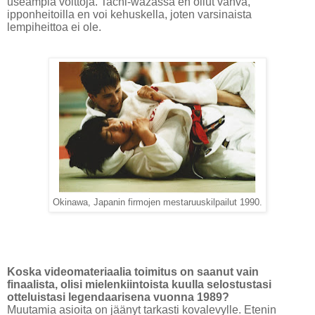
useampia voittoja. Tachi-wazassa en ollut vahva,
ipponheitoilla en voi kehuskella, joten varsinaista
lempiheittoa ei ole.
Okinawa, Japanin firmojen mestaruuskilpailut 1990.
Koska videomateriaalia toimitus on saanut vain
finaalista, olisi mielenkiintoista kuulla selostustasi
otteluistasi legendaarisena vuonna 1989?
Muutamia asioita on jäänyt tarkasti kovalevylle. Etenin