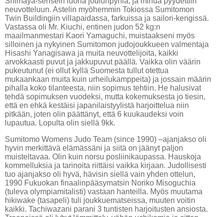
Shimaya-sensein luona joulunpyhiä, ja minua pyydettiin
neuvotteluun. Astelin myöhemmin Tokiossa Sumitomon
Twin Buildingiin villapaidassa, farkuissa ja sailori-kengissä.
Vastassa oli Mr. Kiuchi, entinen judon 52 kg:n
maailmanmestari Kaori Yamaguchi, muistaakseni myös
silloinen ja nykyinen Sumitomon judojoukkueen valmentaja
Hisashi Yanagisawa ja muita neuvottelijoita, kaikki
arvokkaasti puvut ja jakkupuvut päällä. Vaikka olin väärin
pukeutunut (ei ollut kyllä Suomesta tullut otettua
mukaankaan muita kuin urheilukamppeita) ja jossain määrin
pihalla koko tilanteesta, niin sopimus tehtiin. He halusivat
tehdä sopimuksen vuodeksi, mutta kokemuksesta jo tiesin,
että en ehkä kestäisi japanilaistyylistä harjoittelua niin
pitkään, joten olin päättänyt, että 6 kuukaudeksi voin
lupautua. Lopulta olin siellä 9kk.
Sumitomo Womens Judo Team (since 1990) –ajanjakso oli
hyvin merkittävä elämässäni ja siitä on jäänyt paljon
muisteltavaa. Olin kuin norsu posliinikaupassa. Hauskoja
kommelluksia ja tarinoita riittäisi vaikka kirjaan. Judollisesti
tuo ajanjakso oli hyvä, hävisin siellä vain yhden ottelun,
1990 Fukuokan finaalinpääsymatsin Noriko Misoguchia
(tuleva olympiamitalisti) vastaan hanteilla. Myös muutama
hikiwake (tasapeli) tuli joukkuematseissa, muuten voitin
kaikki. Tachiwazani parani 3 tuntisten harjoitusten ansiosta.