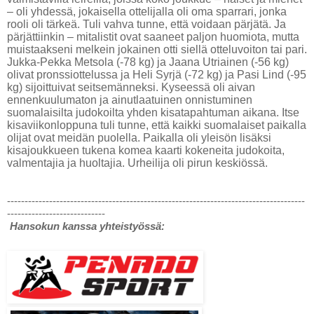
– oli yhdessä, jokaisella ottelijalla oli oma sparrari, jonka
rooli oli tärkeä. Tuli vahva tunne, että voidaan pärjätä. Ja
pärjättiinkin – mitalistit ovat saaneet paljon huomiota, mutta
muistaakseni melkein jokainen otti siellä otteluvoiton tai pari.
Jukka-Pekka Metsola (-78 kg) ja Jaana Utriainen (-56 kg)
olivat pronssiottelussa ja Heli Syrjä (-72 kg) ja Pasi Lind (-95
kg) sijoittuivat seitsemänneksi. Kyseessä oli aivan
ennenkuulumaton ja ainutlaatuinen onnistuminen
suomalaisilta judokoilta yhden kisatapahtuman aikana. Itse
kisaviikonloppuna tuli tunne, että kaikki suomalaiset paikalla
olijat ovat meidän puolella. Paikalla oli yleisön lisäksi
kisajoukkueen tukena komea kaarti kokeneita judokoita,
valmentajia ja huoltajia. Urheilija oli pirun keskiössä.
-------------------------------------------------------------------------------------
----------------------------
Hansokun kanssa yhteistyössä: