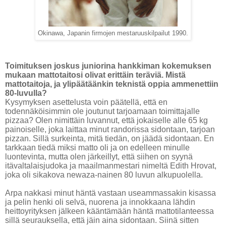
Okinawa, Japanin firmojen mestaruuskilpailut 1990.
Toimituksen joskus juniorina hankkiman kokemuksen
mukaan mattotaitosi olivat erittäin teräviä. Mistä
mattotaitoja, ja ylipäätäänkin teknistä oppia ammenettiin
80-luvulla?
Kysymyksen asettelusta voin päätellä, että en
todennäköisimmin ole joutunut tarjoamaan toimittajalle
pizzaa? Olen nimittäin luvannut, että jokaiselle alle 65 kg
painoiselle, joka laittaa minut randorissa sidontaan, tarjoan
pizzan. Sillä surkeinta, mitä tiedän, on jäädä sidontaan. En
tarkkaan tiedä miksi matto oli ja on edelleen minulle
luontevinta, mutta olen järkeillyt, että siihen on syynä
itävaltalaisjudoka ja maailmanmestari nimeltä Edith Hrovat,
joka oli sikakova newaza-nainen 80 luvun alkupuolella.
Arpa nakkasi minut häntä vastaan useammassakin kisassa
ja pelin henki oli selvä, nuorena ja innokkaana lähdin
heittoyrityksen jälkeen kääntämään häntä mattotilanteessa
sillä seurauksella, että jäin aina sidontaan. Siinä sitten