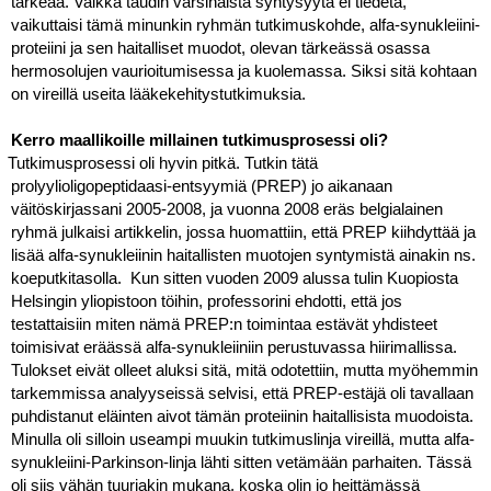
tärkeää. Vaikka taudin varsinaista syntysyytä ei tiedetä, 
vaikuttaisi tämä minunkin ryhmän tutkimuskohde, alfa-synukleiini-
proteiini ja sen haitalliset muodot, olevan tärkeässä osassa 
hermosolujen vaurioitumisessa ja kuolemassa. Siksi sitä kohtaan 
on vireillä useita lääkekehitystutkimuksia.
Kerro maallikoille millainen tutkimusprosessi oli?
Tutkimusprosessi oli hyvin pitkä. Tutkin tätä 
prolyylioligopeptidaasi-entsyymiä (PREP) jo aikanaan 
väitöskirjassani 2005-2008, ja vuonna 2008 eräs belgialainen 
ryhmä julkaisi artikkelin, jossa huomattiin, että PREP kiihdyttää ja 
lisää alfa-synukleiinin haitallisten muotojen syntymistä ainakin ns. 
koeputkitasolla.  Kun sitten vuoden 2009 alussa tulin Kuopiosta 
Helsingin yliopistoon töihin, professorini ehdotti, että jos 
testattaisiin miten nämä PREP:n toimintaa estävät yhdisteet 
toimisivat eräässä alfa-synukleiiniin perustuvassa hiirimallissa. 
Tulokset eivät olleet aluksi sitä, mitä odotettiin, mutta myöhemmin 
tarkemmissa analyyseissä selvisi, että PREP-estäjä oli tavallaan 
puhdistanut eläinten aivot tämän proteiinin haitallisista muodoista. 
Minulla oli silloin useampi muukin tutkimuslinja vireillä, mutta alfa-
synukleiini-Parkinson-linja lähti sitten vetämään parhaiten. Tässä 
oli siis vähän tuuriakin mukana, koska olin jo heittämässä 