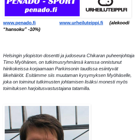
www.penado.fi
www.urheiluteippi.fi
(alekoodi 
“hansoku” -10%)
Helsingin yliopiston dosentti ja judoseura Chikaran puheenjohtaja 
Timo Myöhänen, on tutkimusryhmänsä kanssa onnistunut 
hiirikokeissa korjaamaan Parkinsonin taudissa esiintyvät 
liikehäiriöt. Esitämme siis muutaman kysymyksen Myöhäselle, 
joka on toiminut tutkimusten johtamisen lisäksi monesti myös 
toimituksen harjoitusvastustajana tatamilla.