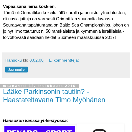
Vapaa sana leiriä koskien.
Tämä oli Orimattilan kokeilu tällä saralla ja onnistui yli odotusten, 
eli uusia juttuja on varmasti Orimattilan suunnalta luvassa. 
Seuraavana tapahtumana on Baltic Sea Championships, johon on 
jo nyt ilmoittautunut n. 50 ranskalaista ja kymmeniä israililaisia - 
toivottovasti saadaan heidät Suomeen maaliskuussa 2017!
Hansoku
klo
8.02.00
Ei kommentteja:
Jaa muille
maanantai 12. joulukuuta 2016
Lääke Parkinsonin tautiin? -
Haastateltavana Timo Myöhänen
Hansokun kanssa yhteistyössä: