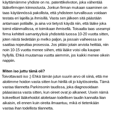
käyttämämme yhdiste on ns. patenttikelvoton, joka vähentää 
lääkefirmojen kiinnostusta. Jonkun firman mukaan saaminen on 
taas käytännössä pakollista, että yhdisteen turvallisuus voidaan 
testata eri lajeilla ja ihmisillä. Vasta sen jälkeen sitä päästään 
antamaan potilaille, ja aina voi tietysti käydä niin, että lääke joka 
toimii eläinmallissa, ei toimikaan ihmisellä. Toisaalta taas useampi 
firma kehitteli samantyylisiä yhdisteitä tuossa 10-20 vuotta sitten, 
joten niistä tiedetään jo melko paljon, ja jossain vaiheessa se 
saattaa nopeuttaa prosessia. Jos pitäisi jotain arviota heittää, niin 
noin 10-15 vuotta menee siihen, että lääke voisi olla kaupan 
hyllyllä. Ehkä muutamaa vuotta aiemmin, jos kaikki menee oikein 
nappiin.
Miten iso juttu tämä oli?
Toivottavasti iso ;) Ehkä tämän jutun suurin arvo oli siinä, että me 
aloitimme hoidon vasta sitten kun hiirillä oli jo käytösoireita. Tämä 
vastaa tilannetta Parkinsonin taudissa, joka diagnosoidaan 
pääasiassa vasta sitten, kun oireet ovat jo alkaneet. Usein nämä 
kokeelliset lääkehoidot aloitetaan todellisen taudin kannalta liian 
aikaisin, eli ennen kuin oireita ilmaantuu, mikä ei tietenkään 
vastaa ihan todellista tilannetta.  