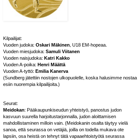
Kilpailijat:
Vuoden judoka:
 Oskari Mäkinen
, U18 EM-hopeaa. 
Vuoden miesjudoka: 
Samuli Viitanen 
Vuoden naisjudoka: 
Katri Kakko
Vuoden A-poika: 
Henri Määttä
Vuoden A-tyttö: 
Emilia Kanerva 
(Sundberg jätettiin nostojen ulkopuolelle, koska halusimme nostaa 
esiin nuorempia kilpailijoita.) 
Seurat: 
Meidokan
: Pääkaupunkiseudun yhteistyö, panostus judon 
kasvuun suurella harjoitustarjonnalla, judon aloittamisen 
mahdollistaminen milloin vain. (Meidokanin osalta täytyy vielä 
sanoa, että seurassa on vetäjiä, joilla on todella mukava ote 
lapsiin, osa heistä on tehnyt tätä vapaaehtoistyötä seurassa 