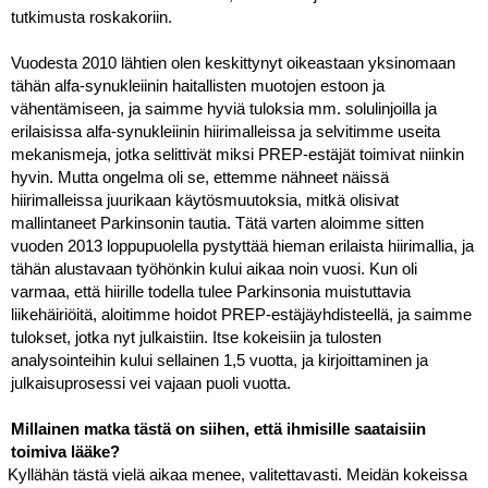
tutkimusta roskakoriin.
Vuodesta 2010 lähtien olen keskittynyt oikeastaan yksinomaan 
tähän alfa-synukleiinin haitallisten muotojen estoon ja 
vähentämiseen, ja saimme hyviä tuloksia mm. solulinjoilla ja 
erilaisissa alfa-synukleiinin hiirimalleissa ja selvitimme useita 
mekanismeja, jotka selittivät miksi PREP-estäjät toimivat niinkin 
hyvin. Mutta ongelma oli se, ettemme nähneet näissä 
hiirimalleissa juurikaan käytösmuutoksia, mitkä olisivat 
mallintaneet Parkinsonin tautia. Tätä varten aloimme sitten 
vuoden 2013 loppupuolella pystyttää hieman erilaista hiirimallia, ja 
tähän alustavaan työhönkin kului aikaa noin vuosi. Kun oli 
varmaa, että hiirille todella tulee Parkinsonia muistuttavia 
liikehäiriöitä, aloitimme hoidot PREP-estäjäyhdisteellä, ja saimme 
tulokset, jotka nyt julkaistiin. Itse kokeisiin ja tulosten 
analysointeihin kului sellainen 1,5 vuotta, ja kirjoittaminen ja 
julkaisuprosessi vei vajaan puoli vuotta.
Millainen matka tästä on siihen, että ihmisille saataisiin 
toimiva lääke?
Kyllähän tästä vielä aikaa menee, valitettavasti. Meidän kokeissa 