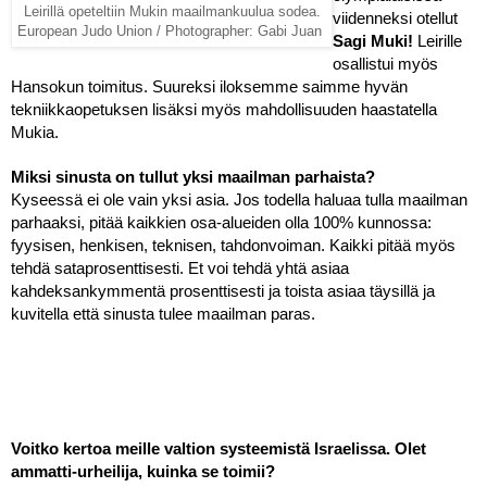
Leirillä opeteltiin Mukin maailmankuulua sodea.
viidenneksi otellut 
European Judo Union / Photographer: Gabi Juan
Sagi Muki! 
Leirille 
osallistui myös 
Hansokun toimitus. Suureksi iloksemme saimme hyvän 
tekniikkaopetuksen lisäksi myös mahdollisuuden haastatella 
Mukia. 
Miksi sinusta on tullut yksi maailman parhaista?
Kyseessä ei ole vain yksi asia. Jos todella haluaa tulla maailman 
parhaaksi, pitää kaikkien osa-alueiden olla 100% kunnossa: 
fyysisen, henkisen, teknisen, tahdonvoiman. Kaikki pitää myös 
tehdä sataprosenttisesti. Et voi tehdä yhtä asiaa 
kahdeksankymmentä prosenttisesti ja toista asiaa täysillä ja 
kuvitella että sinusta tulee maailman paras. 
Voitko kertoa meille valtion systeemistä Israelissa. Olet 
ammatti-urheilija, kuinka se toimii?