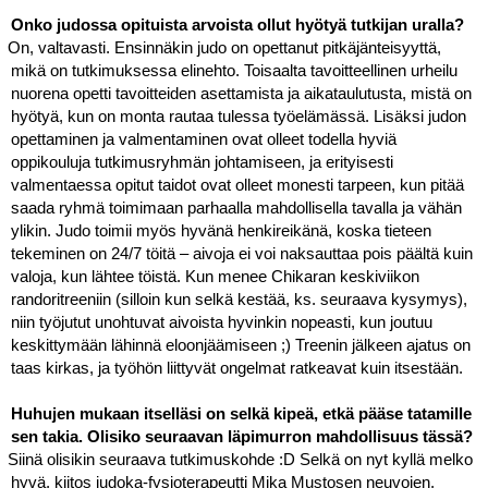
Onko judossa opituista arvoista ollut hyötyä tutkijan uralla?
On, valtavasti. Ensinnäkin judo on opettanut pitkäjänteisyyttä, 
mikä on tutkimuksessa elinehto. Toisaalta tavoitteellinen urheilu 
nuorena opetti tavoitteiden asettamista ja aikataulutusta, mistä on 
hyötyä, kun on monta rautaa tulessa työelämässä. Lisäksi judon 
opettaminen ja valmentaminen ovat olleet todella hyviä 
oppikouluja tutkimusryhmän johtamiseen, ja erityisesti 
valmentaessa opitut taidot ovat olleet monesti tarpeen, kun pitää 
saada ryhmä toimimaan parhaalla mahdollisella tavalla ja vähän 
ylikin. Judo toimii myös hyvänä henkireikänä, koska tieteen 
tekeminen on 24/7 töitä – aivoja ei voi naksauttaa pois päältä kuin 
valoja, kun lähtee töistä. Kun menee Chikaran keskiviikon 
randoritreeniin (silloin kun selkä kestää, ks. seuraava kysymys), 
niin työjutut unohtuvat aivoista hyvinkin nopeasti, kun joutuu 
keskittymään lähinnä eloonjäämiseen ;) Treenin jälkeen ajatus on 
taas kirkas, ja työhön liittyvät ongelmat ratkeavat kuin itsestään.
Huhujen mukaan itselläsi on selkä kipeä, etkä pääse tatamille 
sen takia. Olisiko seuraavan läpimurron mahdollisuus tässä?
Siinä olisikin seuraava tutkimuskohde :D Selkä on nyt kyllä melko 
hyvä, kiitos judoka-fysioterapeutti Mika Mustosen neuvojen, 