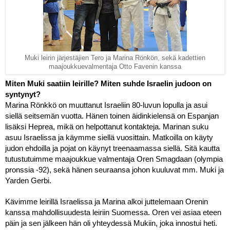
Muki leirin järjestäjien Tero ja Marina Rönkön, sekä kadettien
maajoukkuevalmentaja Otto Favenin kanssa
Miten Muki saatiin leirille? Miten suhde Israelin judoon on 
syntynyt? 
Marina Rönkkö on muuttanut Israeliin 80-luvun lopulla ja asui 
siellä seitsemän vuotta. Hänen toinen äidinkielensä on Espanjan 
lisäksi Heprea, mikä on helpottanut kontakteja. Marinan suku 
asuu Israelissa ja käymme siellä vuosittain. Matkoilla on käyty 
judon ehdoilla ja pojat on käynyt treenaamassa siellä. Sitä kautta 
tutustutuimme maajoukkue valmentaja Oren Smagdaan (olympia 
pronssia -92), sekä hänen seuraansa johon kuuluvat mm. Muki ja 
Yarden Gerbi.
Kävimme leirillä Israelissa ja Marina alkoi juttelemaan Orenin 
kanssa mahdollisuudesta leiriin Suomessa. Oren vei asiaa eteen 
päin ja sen jälkeen hän oli yhteydessä Mukiin, joka innostui heti. 