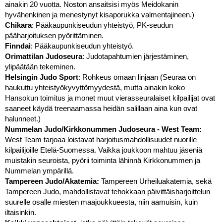
ainakin 20 vuotta. Noston ansaitsisi myös Meidokanin 
hyvähenkinen ja menestynyt kisaporukka valmentajineen.)
Chikara
: Pääkaupunkiseudun yhteistyö, PK-seudun 
pääharjoituksen pyörittäminen.
Finndai
: Pääkaupunkiseudun yhteistyö.
Orimattilan Judoseura
: Judotapahtumien järjestäminen, 
ylipäätään tekeminen.
Helsingin Judo Sport
: Rohkeus omaan linjaan (Seuraa on 
haukuttu yhteistyökyvyttömyydestä, mutta ainakin koko 
Hansokun toimitus ja monet muut vierasseuralaiset kilpailijat ovat 
saaneet käydä treenaamassa heidän salillaan aina kun ovat 
halunneet.)
Nummelan Judo/Kirkkonummen Judoseura - West Team: 
West Team tarjoaa loistavat harjoitusmahdollisuudet nuorille 
kilpailijoille Etelä-Suomessa. Vaikka joukkoon mahtuu jäseniä 
muistakin seuroista, pyörii toiminta lähinnä Kirkkonummen ja 
Nummelan ympärillä. 
Tampereen Judo/Akatemia: 
Tampereen Urheiluakatemia, sekä 
Tampereen Judo, mahdollistavat tehokkaan päivittäisharjoittelun 
suurelle osalle miesten maajoukkueesta, niin aamuisin, kuin 
iltaisinkin. 