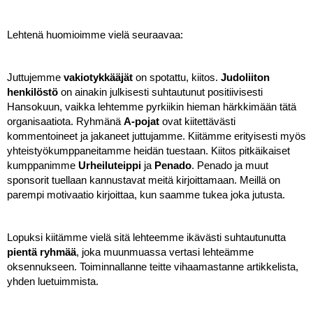
Lehtenä huomioimme vielä seuraavaa:
Juttujemme
 vakiotykkääjät
 on spotattu, kiitos. 
Judoliiton 
henkilöstö
 on ainakin julkisesti suhtautunut positiivisesti 
Hansokuun, vaikka lehtemme pyrkiikin hieman härkkimään tätä 
organisaatiota. Ryhmänä 
A-pojat
 ovat kiitettävästi 
kommentoineet ja jakaneet juttujamme. Kiitämme erityisesti myös 
yhteistyökumppaneitamme heidän tuestaan. Kiitos pitkäikaiset 
kumppanimme
 Urheiluteippi
 ja
 Penado
. Penado ja muut 
sponsorit tuellaan kannustavat meitä kirjoittamaan. Meillä on 
parempi motivaatio kirjoittaa, kun saamme tukea joka jutusta.
Lopuksi kiitämme vielä sitä lehteemme ikävästi suhtautunutta 
pientä ryhmää
, joka muunmuassa vertasi lehteämme 
oksennukseen. Toiminnallanne teitte vihaamastanne artikkelista, 
yhden luetuimmista. 