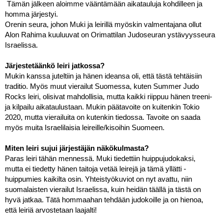
 Tämän jälkeen aloimme vääntämään aikatauluja kohdilleen ja 
homma järjestyi.
Orenin seura, johon Muki ja leirillä myöskin valmentajana ollut 
Alon Rahima kuuluuvat on Orimattilan Judoseuran ystävyysseura 
Israelissa. 
Järjestetäänkö leiri jatkossa? 
Mukin kanssa juteltiin ja hänen ideansa oli, että tästä tehtäisiin 
traditio. Myös muut vierailut Suomessa, kuten Summer Judo 
Rocks leiri, olisivat mahdollisia, mutta kaikki riippuu hänen treeni- 
ja kilpailu aikataulustaan. Mukin päätavoite on kuitenkin Tokio 
2020, mutta vierailuita on kutenkin tiedossa. Tavoite on saada 
myös muita Israelilaisia leireille/kisoihin Suomeen.
Miten leiri sujui järjestäjän näkökulmasta?
Paras leiri tähän mennessä. Muki tiedettiin huippujudokaksi, 
mutta ei tiedetty hänen taitoja vetää leirejä ja tämä yllätti - 
huippumies kaikilta osin. Yhteistyökuviot on nyt avattu, niin 
suomalaisten vierailut Israelissa, kuin heidän täällä ja tästä on 
hyvä jatkaa. Tätä hommaahan tehdään judokoille ja on hienoa, 
että leiriä arvostetaan laajalti!