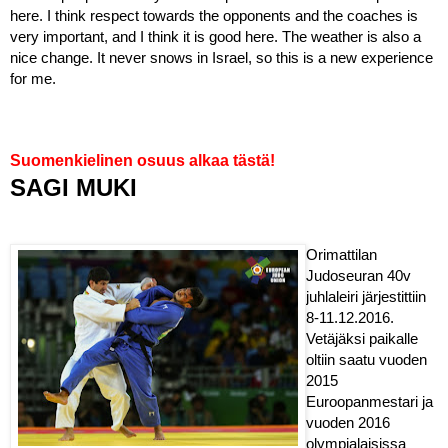
here. I think respect towards the opponents and the coaches is 
very important, and I think it is good here. The weather is also a 
nice change. It never snows in Israel, so this is a new experience 
for me. 
Suomenkielinen osuus alkaa tästä!
SAGI MUKI
Orimattilan 
Judoseuran 40v 
juhlaleiri järjestittiin 
8-11.12.2016. 
Vetäjäksi paikalle 
oltiin saatu vuoden 
2015 
Euroopanmestari ja 
vuoden 2016 
olympialaisissa 