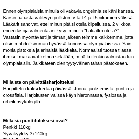
Ennen olympialaisia minulla oli vakavia ongelmia selkäni kanssa. 
Kärsin pahasta välilevyn pullistumasta L4 ja L5 nikamien välissä. 
Lääkärit sanoivat, ettei minun pitäisi otella kilpailuissa. 2 viikkoa 
ennen kisoja valmentajani kysyi minulta “haluatko otella?” 
Vastasin myöntävästi ja tämän jälkeen teimme kaikkemme, jotta 
olisin mahdollisimman hyvässä kunnossa olympialaisissa. Sain 
monia pistoksia ja erinäisiä lääkkeitä. Normaalisti tuossa tilassa 
ihmiset makaavat kotona selällään, minä kuitenkin valmistauduin 
olympialaisiin. Jälkikäteen olen tyytyväinen tähän päätökseen. 
Millaista on päivittäisharjoittelusi
Harjoittelen kaksi kertaa päivässä. Judoa, juoksemista, punttia ja 
crossfittia. Harjoitusten välissä käyn hieronnassa, fysiossa ja 
urheilupsykologilla. 
Millaisia punttituloksesi ovat?
Penkki 110kg
Syväkyykky 3x140kg