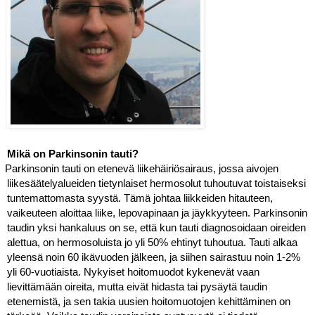
Mikä on Parkinsonin tauti?
Parkinsonin tauti on etenevä liikehäiriösairaus, jossa aivojen 
liikesäätelyalueiden tietynlaiset hermosolut tuhoutuvat toistaiseksi 
tuntemattomasta syystä. Tämä johtaa liikkeiden hitauteen, 
vaikeuteen aloittaa liike, lepovapinaan ja jäykkyyteen. Parkinsonin 
taudin yksi hankaluus on se, että kun tauti diagnosoidaan oireiden 
alettua, on hermosoluista jo yli 50% ehtinyt tuhoutua. Tauti alkaa 
yleensä noin 60 ikävuoden jälkeen, ja siihen sairastuu noin 1-2% 
yli 60-vuotiaista. Nykyiset hoitomuodot kykenevät vaan 
lievittämään oireita, mutta eivät hidasta tai pysäytä taudin 
etenemistä, ja sen takia uusien hoitomuotojen kehittäminen on 