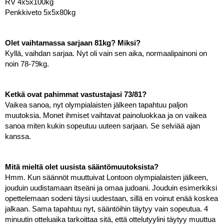
RV 4x5x100kg
Penkkiveto 5x5x80kg
Olet vaihtamassa sarjaan 81kg? Miksi?
Kyllä, vaihdan sarjaa. Nyt oli vain sen aika, normaalipainoni on 
noin 78-79kg. 
Ketkä ovat pahimmat vastustajasi 73/81?
Vaikea sanoa, nyt olympialaisten jälkeen tapahtuu paljon 
muutoksia. Monet ihmiset vaihtavat painoluokkaa ja on vaikea 
sanoa miten kukin sopeutuu uuteen sarjaan. Se selviää ajan 
kanssa. 
Mitä mieltä olet uusista sääntömuutoksista?
Hmm. Kun säännöt muuttuivat Lontoon olympialaisten jälkeen, 
jouduin uudistamaan itseäni ja omaa judoani. Jouduin esimerkiksi 
opettelemaan sodeni täysi uudestaan, sillä en voinut enää koskea 
jalkaan. Sama tapahtuu nyt, sääntöihin täytyy vain sopeutua. 4 
minuutin otteluaika tarkoittaa sitä, että ottelutyylini täytyy muuttua 