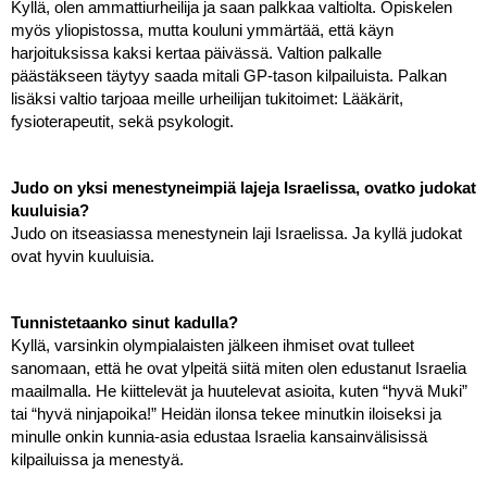
Kyllä, olen ammattiurheilija ja saan palkkaa valtiolta. Opiskelen 
myös yliopistossa, mutta kouluni ymmärtää, että käyn 
harjoituksissa kaksi kertaa päivässä. Valtion palkalle 
päästäkseen täytyy saada mitali GP-tason kilpailuista. Palkan 
lisäksi valtio tarjoaa meille urheilijan tukitoimet: Lääkärit, 
fysioterapeutit, sekä psykologit. 
Judo on yksi menestyneimpiä lajeja Israelissa, ovatko judokat 
kuuluisia?
Judo on itseasiassa menestynein laji Israelissa. Ja kyllä judokat 
ovat hyvin kuuluisia. 
Tunnistetaanko sinut kadulla?
Kyllä, varsinkin olympialaisten jälkeen ihmiset ovat tulleet 
sanomaan, että he ovat ylpeitä siitä miten olen edustanut Israelia 
maailmalla. He kiittelevät ja huutelevat asioita, kuten “hyvä Muki” 
tai “hyvä ninjapoika!” Heidän ilonsa tekee minutkin iloiseksi ja 
minulle onkin kunnia-asia edustaa Israelia kansainvälisissä 
kilpailuissa ja menestyä.