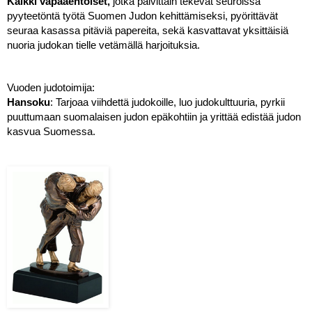
Kaikki vapaaehtoiset,
 jotka päivittäin tekevät seuroissa 
pyyteetöntä työtä Suomen Judon kehittämiseksi, pyörittävät 
seuraa kasassa pitäviä papereita, sekä kasvattavat yksittäisiä 
nuoria judokan tielle vetämällä harjoituksia. 
Vuoden judotoimija:
Hansoku
: Tarjoaa viihdettä judokoille, luo judokulttuuria, pyrkii 
puuttumaan suomalaisen judon epäkohtiin ja yrittää edistää judon 
kasvua Suomessa.