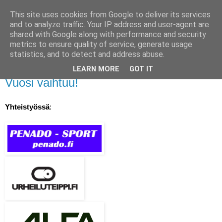
This site uses cookies from Google to deliver its services
Hansoku
and to analyze traffic. Your IP address and user-agent are
shared with Google along with performance and security
metrics to ensure quality of service, generate usage
Kilpajudon erikoissivusto
statistics, and to detect and address abuse.
LEARN MORE
GOT IT
perjantai 30. joulukuuta 2016
Vuosi vaihtuu!
Yhteistyössä
: 