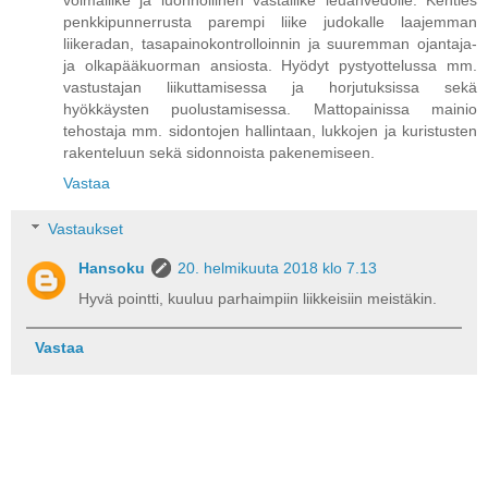
voimaliike ja luonnollinen vastaliike leuanvedolle. Kenties
penkkipunnerrusta parempi liike judokalle laajemman
liikeradan, tasapainokontrolloinnin ja suuremman ojantaja-
ja olkapääkuorman ansiosta. Hyödyt pystyottelussa mm.
vastustajan liikuttamisessa ja horjutuksissa sekä
hyökkäysten puolustamisessa. Mattopainissa mainio
tehostaja mm. sidontojen hallintaan, lukkojen ja kuristusten
rakenteluun sekä sidonnoista pakenemiseen.
Vastaa
Vastaukset
Hansoku
20. helmikuuta 2018 klo 7.13
Hyvä pointti, kuuluu parhaimpiin liikkeisiin meistäkin.
Vastaa