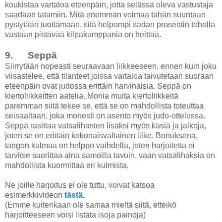
koukistaa vartaloa eteenpäin, jotta selässä oleva vastustaja
saadaan tatamiin. Mitä enemmän voimaa tähän suuntaan
pystytään tuottamaan, sitä helpompi sadan prosentin teholla
vastaan pistävää kilpakumppania on heittää.
9. Seppä
Siirrytään nopeasti seuraavaan liikkeeseen, ennen kuin joku
viisastelee, että tilanteet joissa vartaloa taivutetaan suoraan
eteenpäin ovat judossa erittäin harvinaisia. Seppä on
kiertoliikkeitten aatelia. Monia muita kiertoliikkeitä
paremman siitä tekee se, että se on mahdollista toteuttaa
seisaaltaan, joka monesti on asento myös judo-ottelussa.
Seppä rasittaa vatsalihasten lisäksi myös käsiä ja jalkoja,
joten se on erittäin kokonaisvaltainen liike. Bonuksena,
tangon kulmaa on helppo vaihdella, joten harjoitetta ei
tarvitse suorittaa aina samoilla tavoin, vaan vatsalihaksia on
mahdollista kuormittaa eri kulmista.
Ne joille harjoitus ei ole tuttu, voivat katsoa
esimerkkivideon
tästä.
(Emme kuitenkaan ole samaa mieltä siitä, etteikö
harjoitteeseen voisi listata isoja painoja)