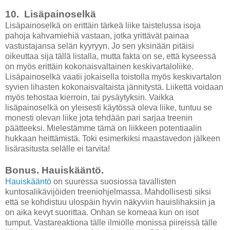
10. Lisäpainoselkä
Lisäpainoselkä on erittäin tärkeä liike taistelussa isoja
pahoja kahvamiehiä vastaan, jotka yrittävät painaa
vastustajansa selän kyyryyn. Jo sen yksinään pitäisi
oikeuttaa sija tällä listalla, mutta fakta on se, että kyseessä
on myös erittäin kokonaisvaltainen keskivartaloliike.
Lisäpainoselkä vaatii jokaisella toistolla myös keskivartalon
syvien lihasten kokonaisvaltaista jännitystä. Liikettä voidaan
myös tehostaa kierroin, tai pysäytyksin. Vaikka
lisäpainoselkä on yleisesti käytössä oleva liike, tuntuu se
monesti olevan liike jota tehdään pari sarjaa treenin
päätteeksi. Mielestämme tämä on liikkeen potentiaalin
hukkaan heittämistä. Toki esimerkiksi maastavedon jälkeen
lisärasitusta selälle ei tarvita!
Bonus. Hauiskääntö.
Hauiskääntö
on suuressa suosiossa tavallisten
kuntosalikävijöiden treeniohjelmassa. Mahdollisesti siksi
että se kohdistuu ulospäin hyvin näkyviin hauislihaksiin ja
on aika kevyt suorittaa. Onhan se komeaa kun on isot
tumput. Vastareaktiona tälle ilmiölle monissa piireissä tälle