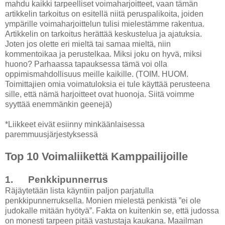
mahdu kaikki tarpeelliset voimaharjoitteet, vaan tämän
artikkelin tarkoitus on esitellä niitä peruspalikoita, joiden
ympärille voimaharjoittelun tulisi mielestämme rakentua.
Artikkelin on tarkoitus herättää keskustelua ja ajatuksia.
Joten jos olette eri mieltä tai samaa mieltä, niin
kommentoikaa ja perustelkaa. Miksi joku on hyvä, miksi
huono? Parhaassa tapauksessa tämä voi olla
oppimismahdollisuus meille kaikille. (TOIM. HUOM.
Toimittajien omia voimatuloksia ei tule käyttää perusteena
sille, että nämä harjoitteet ovat huonoja. Siitä voimme
syyttää enemmänkin geenejä)
*Liikkeet eivät esiinny minkäänlaisessa
paremmuusjärjestyksessä
Top 10 Voimaliikettä Kamppailijoille
1. Penkkipunnerrus
Räjäytetään lista käyntiin paljon parjatulla
penkkipunnerruksella. Monien mielestä penkistä ”ei ole
judokalle mitään hyötyä”. Fakta on kuitenkin se, että judossa
on monesti tarpeen pitää vastustaja kaukana. Maailman