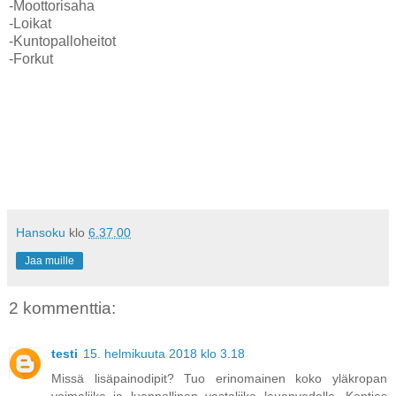
-Moottorisaha
-Loikat
-Kuntopalloheitot
-Forkut
Hansoku
klo
6.37.00
Jaa muille
2 kommenttia:
testi
15. helmikuuta 2018 klo 3.18
Missä lisäpainodipit? Tuo erinomainen koko yläkropan