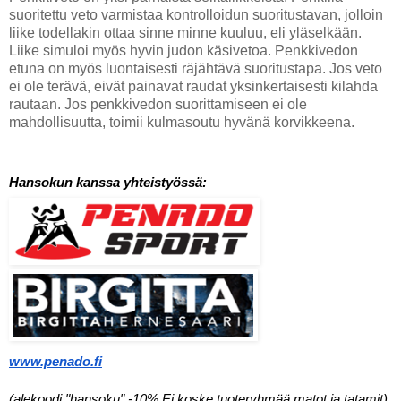
suoritettu veto varmistaa kontrolloidun suoritustavan, jolloin
liike todellakin ottaa sinne minne kuuluu, eli yläselkään.
Liike simuloi myös hyvin judon käsivetoa. Penkkivedon
etuna on myös luontaisesti räjähtävä suoritustapa. Jos veto
ei ole terävä, eivät painavat raudat yksinkertaisesti kilahda
rautaan. Jos penkkivedon suorittamiseen ei ole
mahdollisuutta, toimii kulmasoutu hyvänä korvikkeena.
Hansokun kanssa yhteistyössä:
www.penado.fi
(alekoodi "hansoku" -10% Ei koske tuoteryhmää matot ja tatamit)