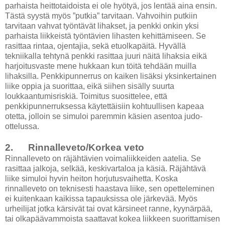
parhaista heittotaidoista ei ole hyötyä, jos lentää aina ensin.
Tästä syystä myös ”putkia” tarvitaan. Vahvoihin putkiin
tarvitaan vahvat työntävät lihakset, ja penkki onkin yksi
parhaista liikkeistä työntävien lihasten kehittämiseen. Se
rasittaa rintaa, ojentajia, sekä etuolkapäitä. Hyvällä
tekniikalla tehtynä penkki rasittaa juuri näitä lihaksia eikä
harjoitusvaste mene hukkaan kun töitä tehdään muilla
lihaksilla. Penkkipunnerrus on kaiken lisäksi yksinkertainen
liike oppia ja suorittaa, eikä siihen sisälly suurta
loukkaantumisriskiä. Toimitus suosittelee, että
penkkipunnerruksessa käytettäisiin kohtuullisen kapeaa
otetta, jolloin se simuloi paremmin käsien asentoa judo-
ottelussa.
2. Rinnalleveto/Korkea veto
Rinnalleveto on räjähtävien voimaliikkeiden aatelia. Se
rasittaa jalkoja, selkää, keskivartaloa ja käsiä. Räjähtävä
liike simuloi hyvin heiton horjutusvaihetta. Koska
rinnalleveto on teknisesti haastava liike, sen opetteleminen
ei kuitenkaan kaikissa tapauksissa ole järkevää. Myös
urheilijat jotka kärsivät tai ovat kärsineet ranne, kyynärpää,
tai olkapäävammoista saattavat kokea liikkeen suorittamisen