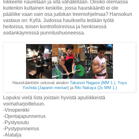
liikkeelle nauretaan ja sitä vähätellään. Olisiko olemassa
kuitenkin kultainen keskitie, jossa hauiskääntö ei ole
pääliike vaan vain osa judokan treeniohjelmaa? Hansokun
vastaus on: Kyllä. Judossa hauiksella tedään työtä
heitoissa, toisen kontrolloinnissa ja henkisessä
sodankäynnissä punnitushuoneessa.
Hauiskääntöön uskovat ainakin
Takanori Nagase (MM 1.)
,
Yuya
Yoshida (Japanin mestari)
ja
Riki Nakaya (2x MM 1.)
Lopuksi vielä lista joistain hyvistä apuliikkeistä
voimaharjoitteluun.
-Vinopenkki
-Ojentajapunnerrus
-Pystysoutu
-Pystypunnerrus
-Alatalja