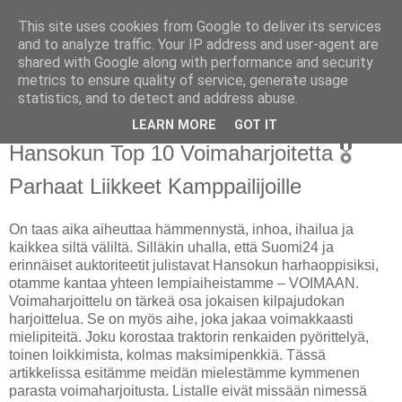
This site uses cookies from Google to deliver its services
Hansoku
and to analyze traffic. Your IP address and user-agent are
shared with Google along with performance and security
metrics to ensure quality of service, generate usage
Kilpajudon erikoissivusto
statistics, and to detect and address abuse.
LEARN MORE
GOT IT
maanantai 5. helmikuuta 2018
Hansokun Top 10 Voimaharjoitetta 🎖️
Parhaat Liikkeet Kamppailijoille
On taas aika aiheuttaa hämmennystä, inhoa, ihailua ja
kaikkea siltä väliltä. Silläkin uhalla, että Suomi24 ja
erinnäiset auktoriteetit julistavat Hansokun harhaoppisiksi,
otamme kantaa yhteen lempiaiheistamme – VOIMAAN.
Voimaharjoittelu on tärkeä osa jokaisen kilpajudokan
harjoittelua. Se on myös aihe, joka jakaa voimakkaasti
mielipiteitä. Joku korostaa traktorin renkaiden pyörittelyä,
toinen loikkimista, kolmas maksimipenkkiä. Tässä
artikkelissa esitämme meidän mielestämme kymmenen
parasta voimaharjoitusta. Listalle eivät missään nimessä