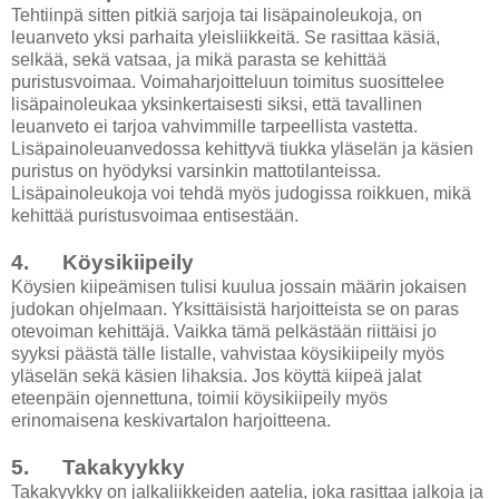
Tehtiinpä sitten pitkiä sarjoja tai lisäpainoleukoja, on
leuanveto yksi parhaita yleisliikkeitä. Se rasittaa käsiä,
selkää, sekä vatsaa, ja mikä parasta se kehittää
puristusvoimaa. Voimaharjoitteluun toimitus suosittelee
lisäpainoleukaa yksinkertaisesti siksi, että tavallinen
leuanveto ei tarjoa vahvimmille tarpeellista vastetta.
Lisäpainoleuanvedossa kehittyvä tiukka yläselän ja käsien
puristus on hyödyksi varsinkin mattotilanteissa.
Lisäpainoleukoja voi tehdä myös judogissa roikkuen, mikä
kehittää puristusvoimaa entisestään.
4. Köysikiipeily
Köysien kiipeämisen tulisi kuulua jossain määrin jokaisen
judokan ohjelmaan. Yksittäisistä harjoitteista se on paras
otevoiman kehittäjä. Vaikka tämä pelkästään riittäisi jo
syyksi päästä tälle listalle, vahvistaa köysikiipeily myös
yläselän sekä käsien lihaksia. Jos köyttä kiipeä jalat
eteenpäin ojennettuna, toimii köysikiipeily myös
erinomaisena keskivartalon harjoitteena.
5. Takakyykky
Takakyykky on jalkaliikkeiden aatelia, joka rasittaa jalkoja ja