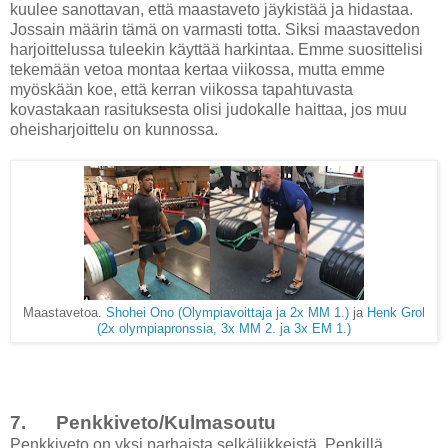
kuulee sanottavan, että maastaveto jäykistää ja hidastaa.
Jossain määrin tämä on varmasti totta. Siksi maastavedon
harjoittelussa tuleekin käyttää harkintaa. Emme suosittelisi
tekemään vetoa montaa kertaa viikossa, mutta emme
myöskään koe, että kerran viikossa tapahtuvasta
kovastakaan rasituksesta olisi judokalle haittaa, jos muu
oheisharjoittelu on kunnossa.
Maastavetoa.
Shohei Ono (Olympiavoittaja ja 2x MM 1.)
ja
Henk Grol
(2x olympiapronssia, 3x MM 2. ja 3x EM 1.)
7. Penkkiveto/Kulmasoutu
Penkkiveto on yksi parhaista selkäliikkeistä. Penkillä