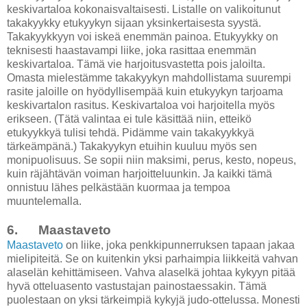
keskivartaloa kokonaisvaltaisesti. Listalle on valikoitunut
takakyykky etukyykyn sijaan yksinkertaisesta syystä.
Takakyykkyyn voi iskeä enemmän painoa. Etukyykky on
teknisesti haastavampi liike, joka rasittaa enemmän
keskivartaloa. Tämä vie harjoitusvastetta pois jaloilta.
Omasta mielestämme takakyykyn mahdollistama suurempi
rasite jaloille on hyödyllisempää kuin etukyykyn tarjoama
keskivartalon rasitus. Keskivartaloa voi harjoitella myös
erikseen. (Tätä valintaa ei tule käsittää niin, etteikö
etukyykkyä tulisi tehdä. Pidämme vain takakyykkyä
tärkeämpänä.) Takakyykyn etuihin kuuluu myös sen
monipuolisuus. Se sopii niin maksimi, perus, kesto, nopeus,
kuin räjähtävän voiman harjoitteluunkin. Ja kaikki tämä
onnistuu lähes pelkästään kuormaa ja tempoa
muuntelemalla.
6. Maastaveto
Maastaveto
on liike, joka penkkipunnerruksen tapaan jakaa
mielipiteitä. Se on kuitenkin yksi parhaimpia liikkeitä vahvan
alaselän kehittämiseen. Vahva alaselkä johtaa kykyyn pitää
hyvä otteluasento vastustajan painostaessakin. Tämä
puolestaan on yksi tärkeimpiä kykyjä judo-ottelussa. Monesti