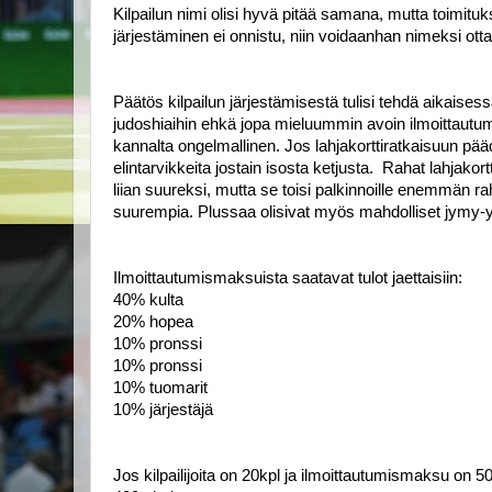
Kilpailun nimi olisi hyvä pitää samana, mutta toimitukse
järjestäminen ei onnistu, niin voidaanhan nimeksi o
Päätös kilpailun järjestämisestä tulisi tehdä aikaisessa
judoshiaihin ehkä jopa mieluummin avoin ilmoittautumin
kannalta ongelmallinen. Jos lahjakorttiratkaisuun päädyt
elintarvikkeita jostain isosta ketjusta.  Rahat lahjakor
liian suureksi, mutta se toisi palkinnoille enemmän ra
suurempia. Plussaa olisivat myös mahdolliset jymy-y
Ilmoittautumismaksuista saatavat tulot jaettaisiin: 
40% kulta
20% hopea 
10% pronssi
10% pronssi
10% tuomarit 
10% järjestäjä
Jos kilpailijoita on 20kpl ja ilmoittautumismaksu on 50