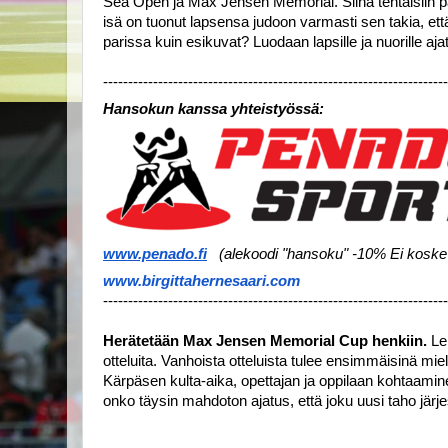
Sea Open ja Max Jensen Memorial. Siinä tehtäisiin palvel
isä on tuonut lapsensa judoon varmasti sen takia, e
parissa kuin esikuvat? Luodaan lapsille ja nuorille ajatu
---------------------------------------------------------------------
Hansokun kanssa yhteistyössä:
www.penado.fi
(alekoodi "hansoku" -10% Ei koske 
www.birgittahernesaari.com
---------------------------------------------------------------------
Herätetään Max Jensen Memorial Cup henkiin.
 Le
otteluita. Vanhoista otteluista tulee ensimmäisinä miele
Kärpäsen kulta-aika, opettajan ja oppilaan kohtaaminen
onko täysin mahdoton ajatus, että joku uusi taho järje