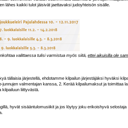
n lähes kaikki tulot jäisivät jaettavaksi judoyhteisön sisälle. 
nkohtaa valittaessa tulisi varmistua myös siitä, 
ettei aikuisilla ole sa
tällaisia järjestellä, ehdotamme kilpailun järjestäjäksi hyväksi kilpail
-junnujen valmentajan kanssa, 2. Kerää kilpailumaksut ja toimittaa lahja
ilpailuun liittyvästä.
lä, hyvät sisääntulomusiikit ja jos löytyy joku erikoishyvä selostaja ni
a.