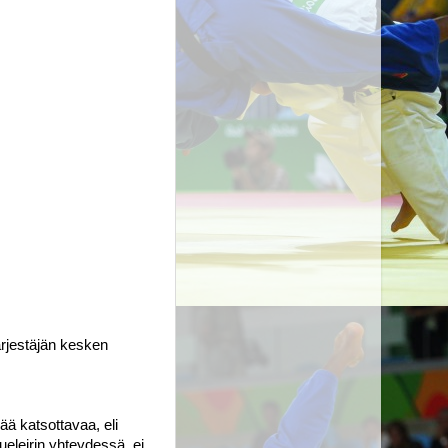
rjestäjän kesken 
ää katsottavaa, eli 
eleirin yhteydessä, ei 