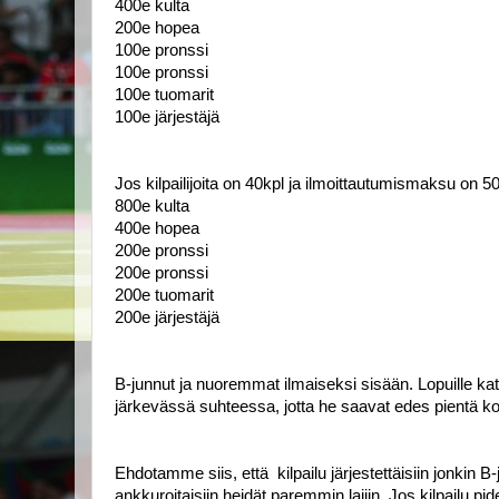
400e kulta
200e hopea 
100e pronssi
100e pronssi
100e tuomarit 
100e järjestäjä
Jos kilpailijoita on 40kpl ja ilmoittautumismaksu on 50
800e kulta
400e hopea 
200e pronssi
200e pronssi
200e tuomarit 
200e järjestäjä
B-junnut ja nuoremmat ilmaiseksi sisään. Lopuille kat
järkevässä suhteessa, jotta he saavat edes pientä 
Ehdotamme siis, että  kilpailu järjestettäisiin jonkin B-
ankkuroitaisiin heidät paremmin lajiin. Jos kilpailu p