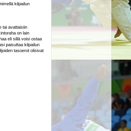
imellä kilpailun 
tai avattaisiin 
ntoraha on lain 
a eli sillä voisi ostaa 
si paisuttaa kilpailun 
oiden tasoerot olisivat 