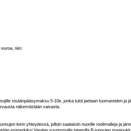
 euroa, niin:
sojille sisäänpääsymaksu 5-10e, jonka tulot jaetaan tuomareiden ja jä
korvausta näkemästään vaivasta.
junnujen leirin yhteydessä, jolloin saataisiin nuorille roolimalleja ja jänn
idetään esimerkiksi Varalan suurimmalla tatamilla B-junnujen maajoukku