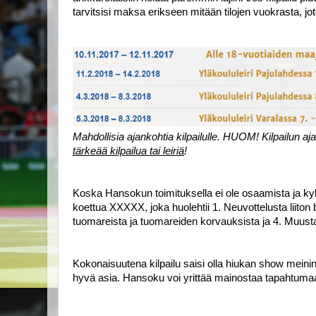
tarvitsisi maksa erikseen mitään tilojen vuokrasta, jote
Mahdollisia ajankohtia kilpailulle. HUOM! Kilpailun aja
tärkeää kilpailua tai leiriä
!
Koska Hansokun toimituksella ei ole osaamista ja kykyä 
koettua XXXXX, joka huolehtii 1. Neuvottelusta liiton b
tuomareista ja tuomareiden korvauksista ja 4. Muusta k
Kokonaisuutena kilpailu saisi olla hiukan show meiningil
hyvä asia. Hansoku voi yrittää mainostaa tapahtuma