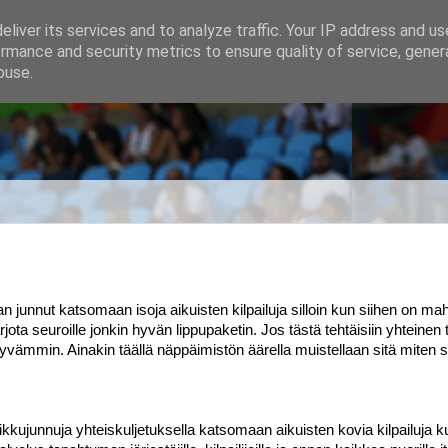
liver its services and to analyze traffic. Your IP address and u
rmance and security metrics to ensure quality of service, gene
buse.
junnut katsomaan isoja aikuisten kilpailuja silloin kun siihen on mahd
jota seuroille jonkin hyvän lippupaketin. Jos tästä tehtäisiin yhteinen ta
syvämmin. Ainakin täällä näppäimistön äärella muistellaan sitä miten si
pikkujunnuja yhteiskuljetuksella katsomaan aikuisten kovia kilpailuja k