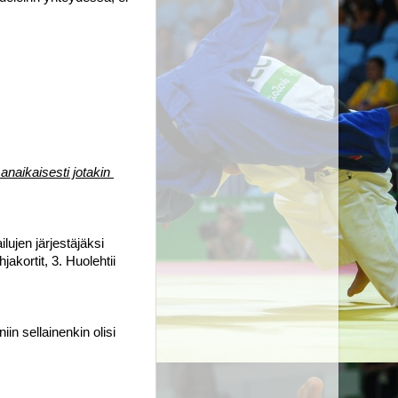
manaikaisesti jotakin 
ujen järjestäjäksi 
kortit, 3. Huolehtii 
in sellainenkin olisi 