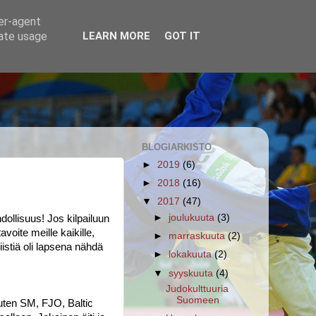
ser-agent
rate usage
LEARN MORE
GOT IT
BLOGIARKISTO
►
2019
(6)
►
2018
(16)
▼
2017
(47)
►
joulukuuta
(3)
ollisuus! Jos kilpailuun 
voite meille kaikille, 
►
marraskuuta
(2)
istiä oli lapsena nähdä 
►
lokakuuta
(2)
▼
syyskuuta
(4)
Judokulttuuria
Suomeen
uten SM, FJO, Baltic 