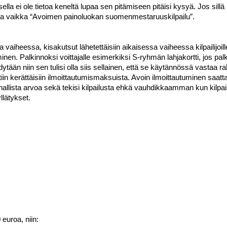
lla ei ole tietoa keneltä lupaa sen pitämiseen pitäisi kysyä. Jos sillä n
ttaa vaikka “Avoimen painoluokan suomenmestaruuskilpailu”.
 vaiheessa, kisakutsut lähetettäisiin aikaisessa vaiheessa kilpailijoille 
en. Palkinnoksi voittajalle esimerkiksi S-ryhmän lahjakortti, jos palki
ään niin sen tulisi olla siis sellainen, että se käytännössä vastaa raha
ttiin kerättäisiin ilmoittautumismaksuista. Avoin ilmoittautuminen saattai
hallista arvoa sekä tekisi kilpailusta ehkä vauhdikkaamman kun kilpailij
llätykset.
 euroa, niin: