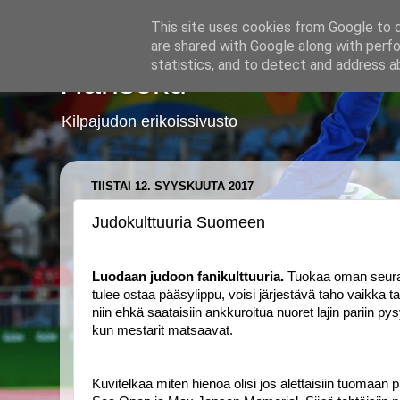
This site uses cookies from Google to de
are shared with Google along with perfo
statistics, and to detect and address a
Hansoku
Kilpajudon erikoissivusto
TIISTAI 12. SYYSKUUTA 2017
Judokulttuuria Suomeen
Luodaan judoon fanikulttuuria.
 Tuokaa oman seuran 
tulee ostaa pääsylippu, voisi järjestävä taho vaikka tar
niin ehkä saataisiin ankkuroitua nuoret lajin pariin py
kun mestarit matsaavat.
Kuvitelkaa miten hienoa olisi jos alettaisiin tuomaan 