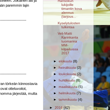
elleen. Jokainen äiti ja 
Hansokun
lukijoille
än paremmin lajin 
timantin kova
alennus
(tarjous...
----------------------
Kyselytulosten
tulkintaa
Veli-Matti
Karinkanta
tuomarina
MM-
kilpailuissa
2017
►
elokuuta
(8)
►
heinäkuuta
(2)
----------------------
►
toukokuuta
(2)
►
huhtikuuta
(8)
an törkeän kiinnostavia 
►
maaliskuuta
(5)
vat otteluvoitot, 
►
helmikuuta
(7)
 homma järjestää, mutta 
►
tammikuuta
(4)
►
2016
(42)