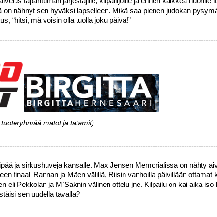
us tapahtuman järjestäjille, kilpailijoille ja ennen kaikkea nuorille its
ttä on nähnyt sen hyväksi lapselleen. Mikä saa pienen judokan pysymä
s, “hitsi, mä voisin olla tuolla joku päivä!” 
-----------------------------------------------------------------------------------------
tuoteryhmää matot ja tatamit)
-----------------------------------------------------------------------------------------
ipää ja sirkushuveja kansalle. Max Jensen Memorialissa on nähty aiv
en finaali Rannan ja Mäen välillä, Riisin vanhoilla päivillään ottamat ko
 eli Pekkolan ja M`Saknin välinen ottelu jne. Kilpailu on kai aika iso
stäisi sen uudella tavalla?