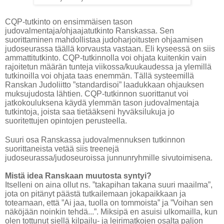
CQP-tutkinto on ensimmäisen tason
judovalmentaja/ohjaajatutkinto Ranskassa. Sen
suorittaminen mahdollistaa judoharjoitusten ohjaamisen
judoseurassa täällä korvausta vastaan. Eli kyseessä on siis
ammattitutkinto. CQP-tutkinnolla voi ohjata kuitenkin vain
rajoitetun määrän tunteja viikossa/kuukaudessa ja ylemillä
tutkinoilla voi ohjata taas enemmän. Tällä systeemillä
Ranskan Judoliitto ”standardisoi” laadukkaan ohjauksen
muksujudosta lähtien. CQP-tutkinnon suorittanut voi
jatkokouluksena käydä ylemmän tason judovalmentaja
tutkintoja, joista saa tietääkseni hyväksilukuja jo
suoritettujen opintojen perusteella.
Suuri osa Ranskassa judovalmennuksen tutkinnon
suorittaneista vetää siis treenejä
judoseurassa/judoseuroissa junnunryhmille sivutoimisena.
Mistä idea Ranskaan muutosta syntyi?
Itselleni on aina ollut ns. ”takapihan takana suuri maailma”,
jota on pitänyt päästä tutkailemaan jokapaikkaan ja
toteamaan, että ”Ai jaa, tuolla on tommoista” ja ”Voihan sen
näköjään noinkin tehdä...”. Miksipä en asuisi ulkomailla, kun
olen tottunut siellä kilpailu- ja leirimatkojen osalta paljon