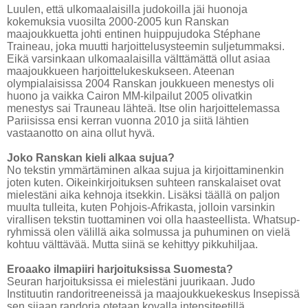
Luulen, että ulkomaalaisilla judokoilla jäi huonoja
kokemuksia vuosilta 2000-2005 kun Ranskan
maajoukkuetta johti entinen huippujudoka
Stéphane
Traineau
, joka muutti harjoittelusysteemin suljetummaksi.
Eikä varsinkaan ulkomaalaisilla välttämättä ollut asiaa
maajoukkueen harjoittelukeskukseen. Ateenan
olympialaisissa 2004 Ranskan joukkueen menestys oli
huono ja vaikka Cairon MM-kilpailut 2005 olivatkin
menestys sai Trauneau lähteä. Itse olin harjoittelemassa
Pariisissa ensi kerran vuonna 2010 ja siitä lähtien
vastaanotto on aina ollut hyvä.
Joko Ranskan kieli alkaa sujua?
No tekstin ymmärtäminen alkaa sujua ja kirjoittaminenkin
joten kuten. Oikeinkirjoituksen suhteen ranskalaiset ovat
mielestäni aika kehnoja itsekkin. Lisäksi täällä on paljon
muulta tulleita, kuten Pohjois-Afrikasta, jolloin varsinkin
virallisen tekstin tuottaminen voi olla haasteellista. Whatsup-
ryhmissä olen välillä aika solmussa ja puhuminen on vielä
kohtuu välttävää. Mutta siinä se kehittyy pikkuhiljaa.
Eroaako ilmapiiri harjoituksissa Suomesta?
Seuran harjoituksissa ei mielestäni juurikaan. Judo
Instituutin randoritreeneissä ja maajoukkuekeskus Insepissä
sen sijaan randoria otetaan kovalla intensiteetillä