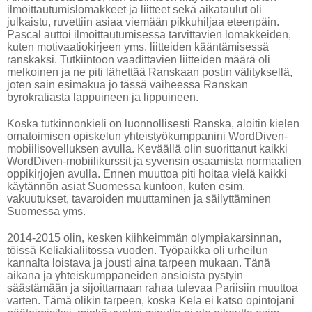
ilmoittautumislomakkeet ja liitteet sekä aikataulut oli
julkaistu, ruvettiin asiaa viemään pikkuhiljaa eteenpäin.
Pascal auttoi ilmoittautumisessa tarvittavien lomakkeiden,
kuten motivaatiokirjeen yms. liitteiden kääntämisessä
ranskaksi. Tutkiintoon vaadittavien liitteiden määrä oli
melkoinen ja ne piti lähettää Ranskaan postin välityksellä,
joten sain esimakua jo tässä vaiheessa Ranskan
byrokratiasta lappuineen ja lippuineen.
Koska tutkinnonkieli on luonnollisesti Ranska, aloitin kielen
omatoimisen opiskelun yhteistyökumppanini WordDiven-
mobiilisovelluksen avulla. Keväällä olin suorittanut kaikki
WordDiven-mobiilikurssit ja syvensin osaamista normaalien
oppikirjojen avulla. Ennen muuttoa piti hoitaa vielä kaikki
käytännön asiat Suomessa kuntoon, kuten esim.
vakuutukset, tavaroiden muuttaminen ja säilyttäminen
Suomessa yms.
2014-2015 olin, kesken kiihkeimmän olympiakarsinnan,
töissä Keliakialiitossa vuoden. Työpaikka oli urheilun
kannalta loistava ja jousti aina tarpeen mukaan. Tänä
aikana ja yhteiskumppaneiden ansioista pystyin
säästämään ja sijoittamaan rahaa tulevaa Pariisiin muuttoa
varten. Tämä olikin tarpeen, koska Kela ei katso opintojani