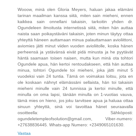
Wooow, minä olen Gloria Meyers, haluan jakaa elämäni
tarinan maailman kanssa siitä, miten sain mieheni, ennen
kaikkea sain onnellani takaisin, tarkoitin yhden dr.
Ogundeleen ilmoitusta internetissä siitä, miten hän auttaa
naista saan poikaystäväni takaisin, joten minun täytyy ottaa
yhteyttä häneen auttamaan minua palauttamaan avioliittoni,
aviomies jätti minut viiden vuoden avioliitolle, koska hänen
perheensä ja ystävänsä eivät pidä minusta ja he pyytävät
häntä saamaan toisen naisen, mutta kun minä ota tohtori
Ogundele apua, hän kertoi rentoudakseen, että hän auttaa
minua, tohtori Ogundele toi mieheni, joka jätti minut 5
vuodeksi vain 24 tuntia. Tämä on voimakas loitsu, jota en
ole koskaan nähnyt elämässäni sellaista, hän toi takaisin
mieheni minulle vain 24 tunnissa ja kertoi minulle, että
minulla on oma lapsi, tänään minulla on 1-vuotias vauva,
tämä mies on hieno, jos joku tarvitsee apua ja haluaa ottaa
sinuun yhteyttä, sinä voi tavoittaa hänet seuraavalla
osoitteella: Sähköposti:
ogundeletempleofsolution@gmail.com, Viber-numero:
+27638836445. Whats-app Numero: +2349065101630.
Vastaa