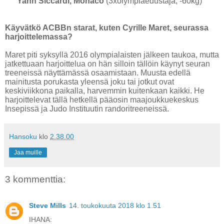
Yann Siccardi, Monaco
(3xolympiaedustaja, -60kg)
Käyvätkö ACBBn starat, kuten Cyrille Maret, seurassa
harjoittelemassa?
Maret piti syksyllä 2016 olympialaisten jälkeen taukoa, mutta
jatkettuaan harjoittelua on hän silloin tällöin käynyt seuran
treeneissä näyttämässä osaamistaan. Muusta edellä
mainitusta porukasta yleensä joku tai jotkut ovat
keskiviikkona paikalla, harvemmin kuitenkaan kaikki. He
harjoittelevat tällä hetkellä pääosin maajoukkuekeskus
Insepissä ja Judo Instituutin randoritreeneissä.
Hansoku
klo
2.38.00
Jaa muille
3 kommenttia:
Steve Mills
14. toukokuuta 2018 klo 1.51
IHANA: