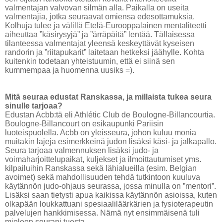
valmentajan valvovan silmän alla. Paikalla on useita
valmentajia, jotka seuraavat omiensa edesottamuksia.
Kolhuja tulee ja välillä Etelä-Eurooppalainen mentaliteetti
aiheuttaa ”käsirysyjä” ja ”ärräpäitä” lentää. Tällaisessa
tilanteessa valmentajat yleensä keskeyttävät kyseisen
randorin ja ”riitapukarit” laitetaan hetkeksi jäähylle. Kohta
kuitenkin todetaan yhteistuumin, että ei siinä sen
kummempaa ja huomenna uusiks =).
Mitä seuraa edustat Ranskassa, ja millaista tukea seura
sinulle tarjoaa?
Edustan Acbb:tä eli
Athlétic Club de Boulogne-Billancourtia
.
Boulogne-Billancourt on esikaupunki Pariisin
luoteispuolella.
Acbb on yleisseura, johon kuluu monia
muitakin lajeja esimerkkeinä judon lisäksi käsi- ja jalkapallo.
Seura tarjoaa valmennuksen lisäksi judo- ja
voimaharjoittelupaikat, kuljekset ja ilmoittautumiset yms.
kilpailuihin Ranskassa sekä lähialueilla (esim. Belgian
avoimet) sekä mahdollisuuden tehdä tutkintoon kuuluva
käytännön judo-ohjaus seurassa, jossa minulla on ”mentori”.
Lisäksi saan tietysti apua kaikissa käytännön asioissa, kuten
olkapään loukkattuani spesiaaliläärkärien ja fysioterapeutin
palvelujen hankkimisessa. Nämä nyt ensimmäisenä tuli
mieleen seurani tuesta.