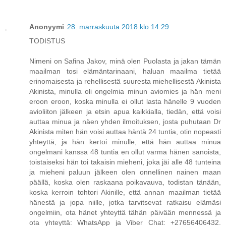
Anonyymi
28. marraskuuta 2018 klo 14.29
TODISTUS
Nimeni on Safina Jakov, minä olen Puolasta ja jakan tämän
maailman tosi elämäntarinaani, haluan maailma tietää
erinomaisesta ja rehellisestä suuresta miehellisestä Akinista
Akinista, minulla oli ongelmia minun aviomies ja hän meni
eroon eroon, koska minulla ei ollut lasta hänelle 9 vuoden
avioliiton jälkeen ja etsin apua kaikkialla, tiedän, että voisi
auttaa minua ja näen yhden ilmoituksen, josta puhutaan Dr
Akinista miten hän voisi auttaa häntä 24 tuntia, otin nopeasti
yhteyttä, ja hän kertoi minulle, että hän auttaa minua
ongelmani kanssa 48 tuntia en ollut varma hänen sanoista,
toistaiseksi hän toi takaisin mieheni, joka jäi alle 48 tunteina
ja mieheni paluun jälkeen olen onnellinen nainen maan
päällä, koska olen raskaana poikavauva, todistan tänään,
koska kerroin tohtori Akinille, että annan maailman tietää
hänestä ja jopa niille, jotka tarvitsevat ratkaisu elämäsi
ongelmiin, ota hänet yhteyttä tähän päivään mennessä ja
ota yhteyttä: WhatsApp ja Viber Chat: +27656406432.