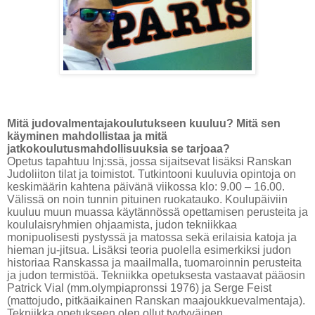
Mitä judovalmentajakoulutukseen kuuluu? Mitä sen
käyminen mahdollistaa ja mitä
jatkokoulutusmahdollisuuksia se tarjoaa?
Opetus tapahtuu Inj:ssä, jossa sijaitsevat lisäksi Ranskan
Judoliiton tilat ja toimistot. Tutkintooni kuuluvia opintoja on
keskimäärin kahtena päivänä viikossa klo: 9.00 – 16.00.
Välissä on noin tunnin pituinen ruokatauko. Koulupäiviin
kuuluu muun muassa käytännössä opettamisen perusteita ja
koululaisryhmien ohjaamista, judon tekniikkaa
monipuolisesti pystyssä ja matossa sekä erilaisia katoja ja
hieman ju-jitsua. Lisäksi teoria puolella esimerkiksi judon
historiaa Ranskassa ja maailmalla, tuomaroinnin perusteita
ja judon termistöä. Tekniikka opetuksesta vastaavat pääosin
Patrick Vial (mm.olympiapronssi 1976) ja Serge Feist
(mattojudo, pitkäaikainen Ranskan maajoukkuevalmentaja).
Tekniikka opetukseen olen ollut tyytyväinen.