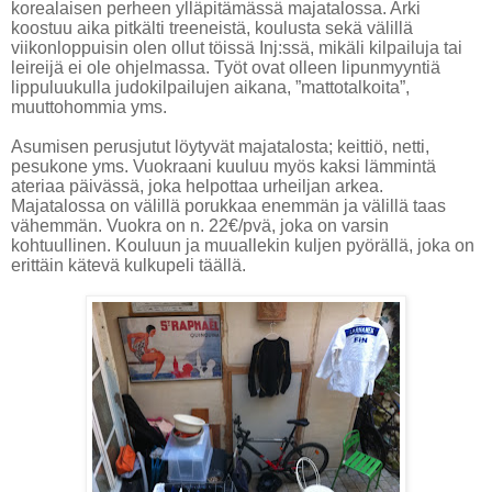
korealaisen perheen ylläpitämässä majatalossa. Arki
koostuu aika pitkälti treeneistä, koulusta sekä välillä
viikonloppuisin olen ollut töissä Inj:ssä, mikäli kilpailuja tai
leireijä ei ole ohjelmassa. Työt ovat olleen lipunmyyntiä
lippuluukulla judokilpailujen aikana, ”mattotalkoita”,
muuttohommia yms.
Asumisen perusjutut löytyvät majatalosta; keittiö, netti,
pesukone yms. Vuokraani kuuluu myös kaksi lämmintä
ateriaa päivässä, joka helpottaa urheiljan arkea.
Majatalossa on välillä porukkaa enemmän ja välillä taas
vähemmän. Vuokra on n. 22€/pvä, joka on varsin
kohtuullinen. Kouluun ja muuallekin kuljen pyörällä, joka on
erittäin kätevä kulkupeli täällä.