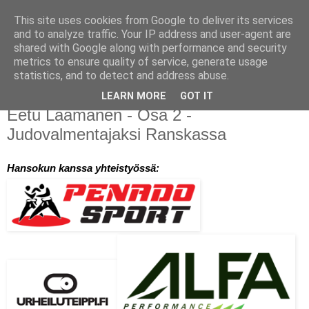
This site uses cookies from Google to deliver its services
Hansoku
and to analyze traffic. Your IP address and user-agent are
shared with Google along with performance and security
metrics to ensure quality of service, generate usage
Kilpajudon erikoissivusto
statistics, and to detect and address abuse.
LEARN MORE
GOT IT
sunnuntai 19. helmikuuta 2017
Eetu Laamanen - Osa 2 -
Judovalmentajaksi Ranskassa
Hansokun kanssa yhteistyössä: