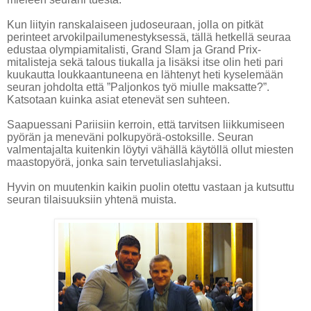
Kun liityin ranskalaiseen judoseuraan, jolla on pitkät
perinteet arvokilpailumenestyksessä, tällä hetkellä seuraa
edustaa olympiamitalisti, Grand Slam ja Grand Prix-
mitalisteja sekä talous tiukalla ja lisäksi itse olin heti pari
kuukautta loukkaantuneena en lähtenyt heti kyselemään
seuran johdolta että ”Paljonkos työ miulle maksatte?”.
Katsotaan kuinka asiat etenevät sen suhteen.
Saapuessani Pariisiin kerroin, että tarvitsen liikkumiseen
pyörän ja meneväni polkupyörä-ostoksille. Seuran
valmentajalta kuitenkin löytyi vähällä käytöllä ollut miesten
maastopyörä, jonka sain tervetuliaslahjaksi.
Hyvin on muutenkin kaikin puolin otettu vastaan ja kutsuttu
seuran tilaisuuksiin yhtenä muista.