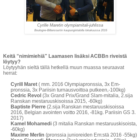
Cyrille Maretin olympiamitali-juhlissa
Boulogne-Billancourtin kaupungintalolla lokakuussa 2016
Keitä “nimimiehiä” Laamasen lisäksi ACBBn riveistä
löytyy?
Löytyyhän sieltä tällä hetkellä muun muassa seuraavat
herrat:
Cyrill Maret
( mm. 2016 Olympiapronssia, 3x Em-
pronssia, 3x Pariisin turnausvoittoa putkeen,-100kg)
Cedric Revol
(3x Grand Prix/Grand Slam-mitalia, 2.sija
Ranskan mestaruuskisoissa 2015, -60kg)
Baptiste Pierre
(2.sija Ranskan mestaruuskisoissa
2016, Belgian avointen voitto 2016, -81kg. Pariisin GS 3.
2017)
Kamel Mohamedi
(3 mitalia Ranskan mestaruuskisoista,
-60kg)
Maxime Merlin
(pronssia junioreiden Em:stä 2016 -55kg)