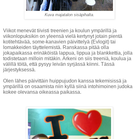
Kuva majatalon sisäpihalta.
Viikot menevät tiivisti treenien ja koulun ympärillä ja
viikonlopuksikin on yleensä vielä kertynyt jotain pientä
kotitehtävää, some-kanavien päivittelyä (Evlogit) tai
lomakkeiden täyttelemistä. Ranskassa pitää olla
jokapaikassa erinäköistä lappua, lippua ja blankkettia, jolla
todistetaan milloin mitäkin. Arkeni on siis treeniä, koulua ja
välillä töitä, että pysyy leivän syrjässä kiinni. Tässä
järjestyksessä.
Olen lähes päivittäin huippujudon kanssa tekemisissä ja
ympärillä on osaamista niin kyllä siinä intohimoinen judoka
kokee olevansa oikeassa paikassa.