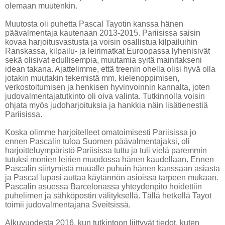
olemaan muutenkin.
Muutosta oli puhetta Pascal Tayotin kanssa hänen
päävalmentaja kautenaan 2013-2015. Pariisissa saisin
kovaa harjoitusvastusta ja voisin osallistua kilpailuihin
Ranskassa, kilpailu- ja leirimatkat Euroopassa lyhenisivät
sekä olisivat edullisempia, muutamia syitä mainitakseni
idean takana. Ajattelimme, että treenin ohella olisi hyvä olla
jotakin muutakin tekemistä mm. kielenoppimisen,
verkostoitumisen ja henkisen hyvinvoinnin kannalta, joten
judovalmentajatutkinto oli oiva valinta. Tutkinnolla voisin
ohjata myös judoharjoituksia ja hankkia näin lisätienestiä
Pariisissa.
Koska olimme harjoitelleet omatoimisesti Pariisissa jo
ennen Pascalin tuloa Suomen päävalmentajaksi, oli
harjoitteluympäristö Pariisissa tuttu ja tuli vielä paremmin
tutuksi monien leirien muodossa hänen kaudellaan. Ennen
Pascalin siirtymistä muualle puhuin hänen kanssaan asiasta
ja Pascal lupasi auttaa käytännön asioissa tarpeen mukaan.
Pascalin asuessa Barcelonassa yhteydenpito hoidettiin
puhelimen ja sähköpostin välityksellä. Tällä hetkellä Tayot
toimii judovalmentajana Sveitsissä.
Alkuvuodesta 2016, kun tutkintoon liittyvät tiedot, kuten