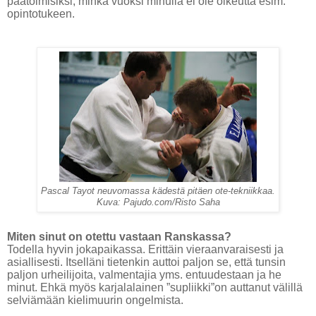
päätoimisiksi, minkä vuoksi minulla ei ole oikeutta esim.
opintotukeen.
Pascal Tayot neuvomassa kädestä pitäen ote-tekniikkaa.
Kuva: Pajudo.com/Risto Saha
Miten sinut on otettu vastaan Ranskassa?
Todella hyvin jokapaikassa. Erittäin vieraanvaraisesti ja
asiallisesti. Itselläni tietenkin auttoi paljon se, että tunsin
paljon urheilijoita, valmentajia yms. entuudestaan ja he
minut. Ehkä myös karjalalainen ”supliikki”on auttanut välillä
selviämään kielimuurin ongelmista.